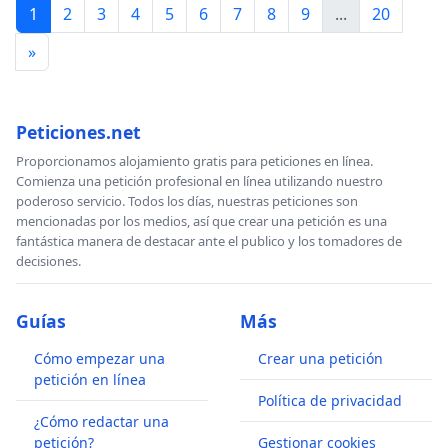
1
2
3
4
5
6
7
8
9
...
20
permisos especiales a detectoristas para operar en
áreas de excavación arqueológica bajo la dirección
»
y supervisión de un equipo profesional.
Los detectoristas que colaboren activamente en
Peticiones.net
tales investigaciones y que sean responsables
directos del hallazgo de piezas relevantes serán
Proporcionamos alojamiento gratis para peticiones en línea.
Comienza una petición profesional en línea utilizando nuestro
reconocidos en la documentación oficial del
poderoso servicio. Todos los días, nuestras peticiones son
proyecto, así como en el material divulgativo y en la
mencionadas por los medios, así que crear una petición es una
fantástica manera de destacar ante el publico y los tomadores de
exposición de los objetos recuperados en museos,
decisiones.
destacando su contribución al descubrimiento.
Artículo 13. Régimen Jurídico del Uso de Detectores
Guías
Más
en Zonas Privadas
Cómo empezar una
Crear una petición
Zonas Delimitadas
petición en línea
Queda prohibido el uso de detectores en terrenos
Política de privacidad
¿Cómo redactar una
privados debidamente delimitados sin autorización
petición?
Gestionar cookies