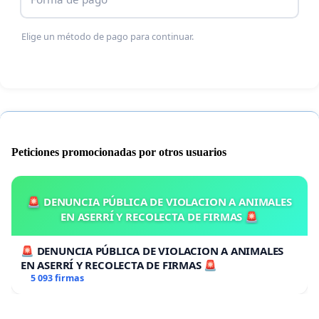
La legislación debe actualizarse para incorporar un
marco legal que defina los derechos y deberes de
Elige un método de pago para continuar.
los detectoristas, sin dejar de garantizar la
protección del patrimonio histórico. Este texto
toma como referencia modelos internacionales de
éxito, como las normativas de Rumanía y el Reino
Unido, que han sabido integrar a los detectoristas
como colaboradores en el proceso de recuperación
Peticiones promocionadas por otros usuarios
y conservación del patrimonio cultural, asegurando
que sus hallazgos sean debidamente inventariados
🚨 DENUNCIA PÚBLICA DE VIOLACION A ANIMALES
y preservados.
EN ASERRÍ Y RECOLECTA DE FIRMAS 🚨
🚨 DENUNCIA PÚBLICA DE VIOLACION A ANIMALES
---
EN ASERRÍ Y RECOLECTA DE FIRMAS 🚨
5 093 firmas
PROPUESTA DE MODIFICACIÓN DE LA LEY 16/1985