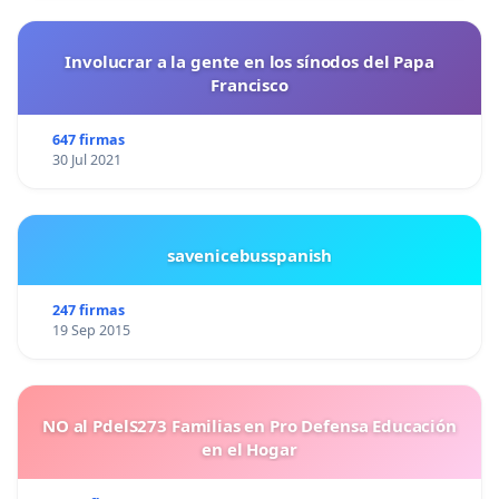
zonas de especial protección y preservando así su
integridad.
Involucrar a la gente en los sínodos del Papa
Francisco
Artículo 8. Sistema Informático para el Registro de
Hallazgos
647 firmas
Se implementará una plataforma informática que
30 Jul 2021
permita a los detectoristas registrar y notificar, de
forma inmediata y detallada, los hallazgos
efectuados en el desarrollo de su actividad.
savenicebusspanish
Los datos recogidos se integrarán en una base de
247 firmas
datos única, accesible para las autoridades
19 Sep 2015
competentes y los profesionales de la arqueología,
con el objetivo de facilitar la identificación de
potenciales yacimientos arqueológicos y optimizar
NO al PdelS273 Familias en Pro Defensa Educación
la gestión del patrimonio descubierto.
en el Hogar
Artículo 9. Recompensas por Hallazgos y Entrega