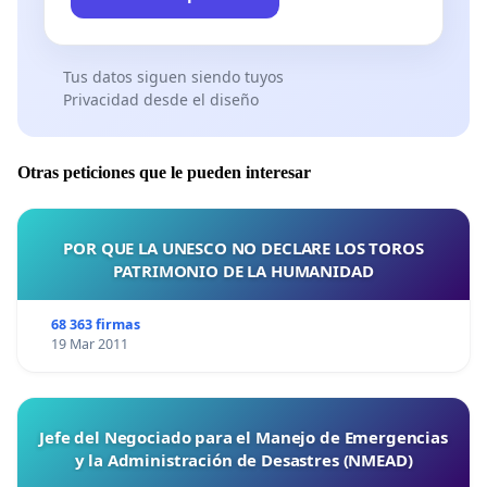
el territorio español o que puedan aportar
información relevante sobre ellas.
Tus datos siguen siendo tuyos
Se excluirán de esta definición aquellos objetos
Privacidad desde el diseño
arqueológicos de escaso valor económico,
científico o histórico, así como los bienes cuya
abundancia en colecciones públicas o museos
Otras peticiones que le pueden interesar
reduzca su interés arqueológico. Esta valoración
quedará siempre bajo la supervisión de
POR QUE LA UNESCO NO DECLARE LOS TOROS
arqueólogos y autoridades competentes.
PATRIMONIO DE LA HUMANIDAD
Dentro de los bienes muebles, se incluirán, entre
otros, las monedas y los objetos de valor
68 363 firmas
19 Mar 2011
numismático, para los cuales se establecerá un
baremo de valoración aprobado por el Ministerio
de Cultura y Deporte, teniendo en cuenta su
Jefe del Negociado para el Manejo de Emergencias
antigüedad, rareza y relevancia histórica.
y la Administración de Desastres (NMEAD)