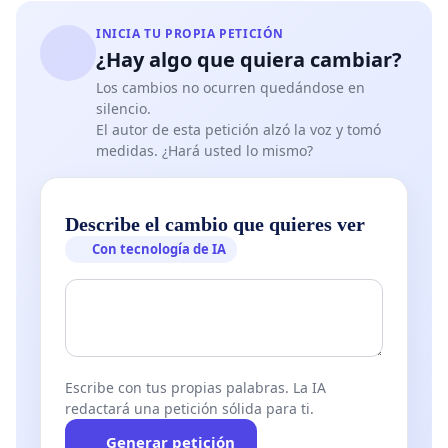
Artículo 1. Objeto y ámbito de aplicación
La ley tiene como finalidad proteger, conservar,
INICIA TU PROPIA PETICIÓN
investigar y difundir el Patrimonio Histórico
¿Hay algo que quiera cambiar?
Español, en los términos del artículo 46 de la
Los cambios no ocurren quedándose en
silencio.
Constitución Española. Asimismo, se establece un
El autor de esta petición alzó la voz y tomó
marco normativo que regule el uso de detectores
medidas. ¿Hará usted lo mismo?
de metales para la búsqueda y recuperación de
bienes de interés histórico, sin perjuicio de las
Describe el cambio que quieres ver
competencias propias de las Comunidades
Con tecnología de IA
Autónomas.
Artículo 2. Definición de Patrimonio Histórico
Se entenderá por Patrimonio Histórico Español el
conjunto de bienes muebles e inmuebles que, por
su valor histórico, cultural, artístico, científico,
Escribe con tus propias palabras. La IA
numismático o técnico, constituyan un testimonio
redactará una petición sólida para ti.
significativo de la evolución de las civilizaciones en
Generar petición