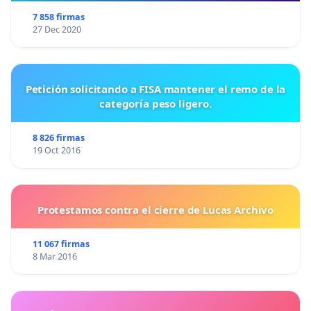
Artículo 3. Licencias para el uso de detectores de
7 858 firmas
metales
27 Dec 2020
La utilización de detectores de metales para la
localización de bienes arqueológicos estará sujeta
a un régimen de licencias. Estas licencias serán
Petición solicitando a FISA mantener el remo de la
otorgadas por las autoridades competentes de
categoría peso ligero.
cada Comunidad Autónoma, previa verificación del
8 826 firmas
cumplimiento de los requisitos que se determinen
19 Oct 2016
reglamentariamente.
El detectorista deberá actuar siempre bajo el
principio de buena fe, notificando los hallazgos de
Protestamos contra el cierre de Lucas Archivo
interés histórico y ajustándose a las normas de
protección del patrimonio.
11 067 firmas
8 Mar 2016
Artículo 4. Régimen de las monedas de menor valor
Las monedas cuyo valor económico se sitúe por
debajo del baremo establecido podrán ser