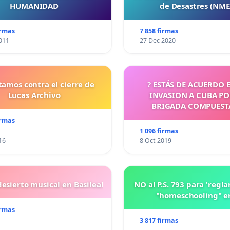
HUMANIDAD
de Desastres (NM
irmas
7 858 firmas
011
27 Dec 2020
tamos contra el cierre de
? ESTÁS DE ACUERDO 
Lucas Archivo
INVASION A CUBA P
BRIGADA COMPUEST
CUBANOS?
irmas
1 096 firmas
16
8 Oct 2019
esierto musical en Basilea!
NO al P.S. 793 para 'regl
"homeschooling" e
irmas
3 817 firmas