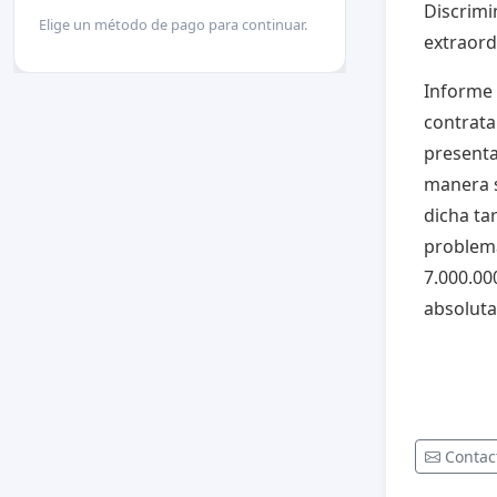
Discrimi
Elige un método de pago para continuar.
extraord
Informe 
contrata
presenta
manera s
dicha ta
problemá
7.000.00
absoluta
Contac