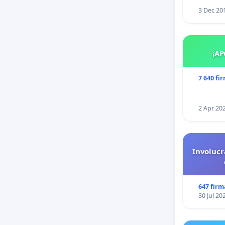
3 Dec 20
¡AP
7 640 fi
2 Apr 20
Involucr
647 firm
30 Jul 20