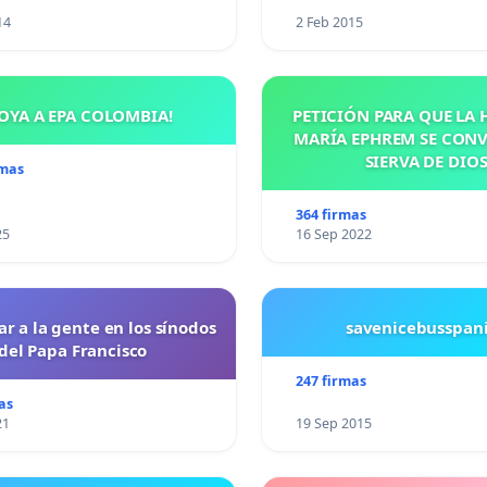
14
2 Feb 2015
OYA A EPA COLOMBIA!
PETICIÓN PARA QUE LA
MARÍA EPHREM SE CONV
SIERVA DE DIO
rmas
364 firmas
25
16 Sep 2022
ar a la gente en los sínodos
savenicebusspan
del Papa Francisco
247 firmas
as
21
19 Sep 2015