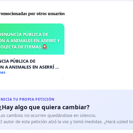
promocionadas por otros usuarios
DENUNCIA PÚBLICA DE
N A ANIMALES EN ASERRÍ Y
OLECTA DE FIRMAS 🚨
CIA PÚBLICA DE
N A ANIMALES EN ASERRÍ Y
A DE FIRMAS 🚨
mas
INICIA TU PROPIA PETICIÓN
¿Hay algo que quiera cambiar?
Los cambios no ocurren quedándose en silencio.
El autor de esta petición alzó la voz y tomó medidas. ¿Hará usted 