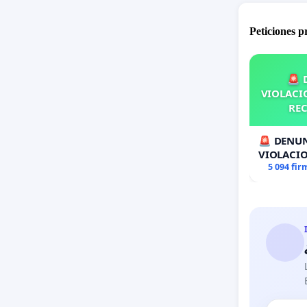
Peticiones 
🚨 
VIOLACIO
REC
🚨 DENUN
VIOLACIO
RECOLECT
5 094 fir