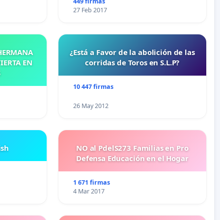
449 firmas
27 Feb 2017
 HERMANA
¿Está a Favor de la abolición de las
IERTA EN
corridas de Toros en S.L.P?
S
10 447 firmas
26 May 2012
ish
NO al PdelS273 Familias en Pro
Defensa Educación en el Hogar
1 671 firmas
4 Mar 2017