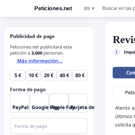
Peticiones.net
Buscar en las 
ES ▼
Publicidad de pago
Revi
Peticiones.net publicitará esta
Inqui
I
petición a
3,000
personas.
Más información...
Com
5 €
10 €
20 €
40 €
80 €
Forma de pago
Peti
PayPal
Google Pay
Apple Pay
Tarjeta de crédito
Atento a
últimos 
solicita
Forma de pago