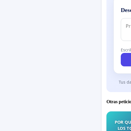
Des
Escri
Tus da
Otras petici
POR QU
LOS T