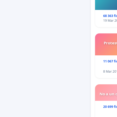
68 363 f
19 Mar 2
Protes
11 067 f
8 Mar 20
No a un d
20 699 f