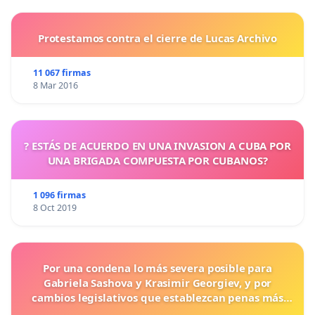
Protestamos contra el cierre de Lucas Archivo
11 067 firmas
8 Mar 2016
? ESTÁS DE ACUERDO EN UNA INVASION A CUBA POR
UNA BRIGADA COMPUESTA POR CUBANOS?
1 096 firmas
8 Oct 2019
Por una condena lo más severa posible para
Gabriela Sashova y Krasimir Georgiev, y por
cambios legislativos que establezcan penas más
duras para los crímenes cometidos contra los