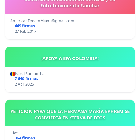
Entretenimiento Familiar
AmericanDreamMiami@gmail.com
449 firmas
27 Feb 2017
¡APOYA A EPA COLOMBIA!
Karol Samantha
7 640 firmas
2 Apr 2025
PETICIÓN PARA QUE LA HERMANA MARÍA EPHREM SE
CONVIERTA EN SIERVA DE DIOS
JFiat
364 firmas