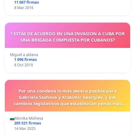
11 067 firmas
8 Mar 2016
? ESTÁS DE ACUERDO EN UNA INVASION A CUBA POR
UNA BRIGADA COMPUESTA POR CUBANOS?
Miguel a aldana
1 096 firmas
8 Oct 2019
Por una condena lo más severa posible para
Gabriela Sashova y Krasimir Georgiev, y por
cambios legislativos que establezcan penas más
duras para los crímenes cometidos contra los
animales.
Monika Misheva
205 521 firmas
14 Mar 2025