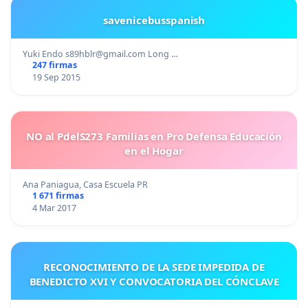
savenicebusspanish
Yuki Endo
s89hblr@gmail.com
Long …
247 firmas
19 Sep 2015
NO al PdelS273 Familias en Pro Defensa Educación
en el Hogar
Ana Paniagua, Casa Escuela PR
1 671 firmas
4 Mar 2017
RECONOCIMIENTO DE LA SEDE IMPEDIDA DE
BENEDICTO XVI Y CONVOCATORIA DEL CÓNCLAVE