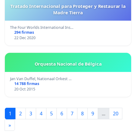
Tratado Internacional para Proteger y Restaurar la
Madre Tierra
The Four Worlds International Ins…
294 firmas
22 Dec 2020
Orquesta Nacional de Bélgica
Jan Van Duffel, Nationaal Orkest …
14 788 firmas
20 Oct 2015
1
2
3
4
5
6
7
8
9
...
20
»