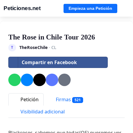
Peticiones.net
Empieza una Petición
The Rose in Chile Tour 2026
TheRoseChile
· CL
T
Compartir en Facebook
Petición
Firmas
521
Visibilidad adicional
Blackroses, sabemos que todas(OS) queremos ver