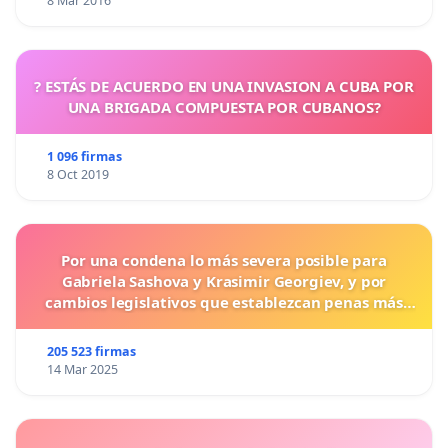
8 Mar 2016
? ESTÁS DE ACUERDO EN UNA INVASION A CUBA POR
UNA BRIGADA COMPUESTA POR CUBANOS?
1 096 firmas
8 Oct 2019
Por una condena lo más severa posible para
Gabriela Sashova y Krasimir Georgiev, y por
cambios legislativos que establezcan penas más
duras para los crímenes cometidos contra los
animales.
205 523 firmas
14 Mar 2025