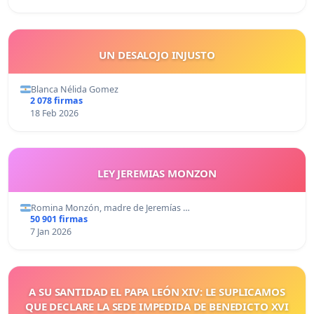
UN DESALOJO INJUSTO
Blanca Nélida Gomez
2 078 firmas
18 Feb 2026
LEY JEREMIAS MONZON
Romina Monzón, madre de Jeremías …
50 901 firmas
7 Jan 2026
A SU SANTIDAD EL PAPA LEÓN XIV: LE SUPLICAMOS
QUE DECLARE LA SEDE IMPEDIDA DE BENEDICTO XVI