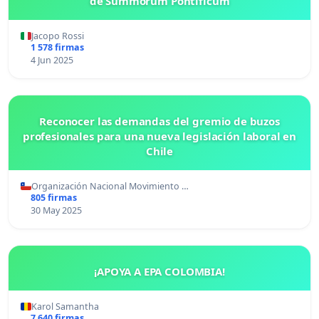
de Summorum Pontificum
Jacopo Rossi
1 578 firmas
4 Jun 2025
Reconocer las demandas del gremio de buzos
profesionales para una nueva legislación laboral en
Chile
Organización Nacional Movimiento …
805 firmas
30 May 2025
¡APOYA A EPA COLOMBIA!
Karol Samantha
7 640 firmas