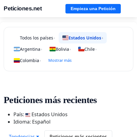
Peticiones.net
Empieza una Petición
Todos los países
Estados Unidos
›
›
Argentina
Bolivia
Chile
›
›
›
Colombia
Mostrar más
›
Peticiones más recientes
País:
Estados Unidos
Idioma: Español
Tendencias
Peticiones más recientes