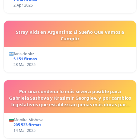
2 Apr 2025
Stray Kids en Argentina: El Sueño Que Vamos a
Cumplir
fans de skz
5 151 firmas
28 Mar 2025
Por una condena lo más severa posible para
Gabriela Sashova y Krasimir Georgiev, y por cambios
legislativos que establezcan penas más duras para
los crímenes cometidos contra los animales.
Monika Misheva
205 523 firmas
14 Mar 2025