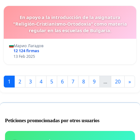
En apoyo a la introducción de la asignatura
"Religión-Cristianismo-Ortodoxia" como materia
regular en las escuelas de Bulgaria.
Марио Лагадов
12 124 firmas
13 Feb 2025
1
2
3
4
5
6
7
8
9
...
20
»
Peticiones promocionadas por otros usuarios