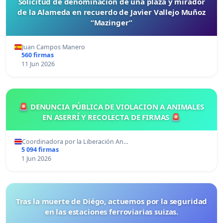
Solicitud de denominación de una plaza y mirador
de la Alameda en recuerdo de Javier Vallejo Muñoz
“Mazinger”
Juan Campos Manero
560 firmas
11 Jun 2026
🚨 DENUNCIA PÚBLICA DE VIOLACION A ANIMALES
EN ASERRÍ Y RECOLECTA DE FIRMAS 🚨
Coordinadora por la Liberación An…
5 094 firmas
1 Jun 2026
Tras la muerte de Diégo, actuemos por la seguridad
en las estaciones ferroviarias suizas.