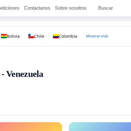
peticiones
Contactanos
Sobre nosotros
Buscar
Bolivia
Chile
Colombia
Mostrar más
›
›
›
 - Venezuela