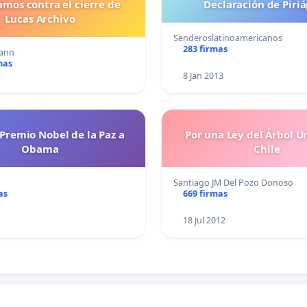
amos contra el cierre de
Declaración de Piriá
Lucas Archivo
Senderoslatinoamericanos
283 firmas
ann
mas
8 Jan 2013
Premio Nobel de la Paz a
Por una Ley del Árbol U
Obama
Chile
Santiago JM Del Pozo Donoso
as
669 firmas
18 Jul 2012