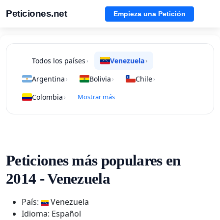
Peticiones.net
Empieza una Petición
Todos los países
Venezuela
›
›
Argentina
Bolivia
Chile
›
›
›
Colombia
Mostrar más
›
Peticiones más populares en
2014 - Venezuela
País:
Venezuela
Idioma: Español