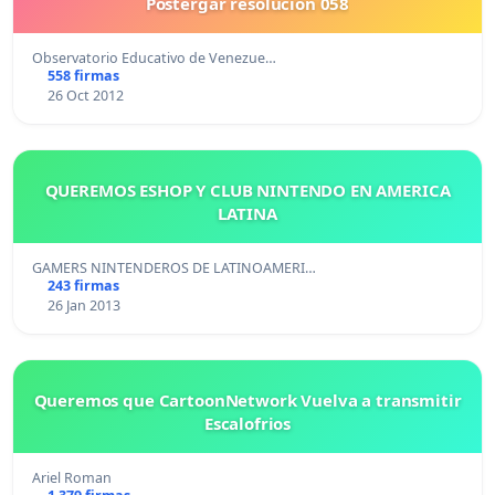
Postergar resolución 058
Observatorio Educativo de Venezue…
558 firmas
26 Oct 2012
QUEREMOS ESHOP Y CLUB NINTENDO EN AMERICA
LATINA
GAMERS NINTENDEROS DE LATINOAMERI…
243 firmas
26 Jan 2013
Queremos que CartoonNetwork Vuelva a transmitir
Escalofrios
Ariel Roman