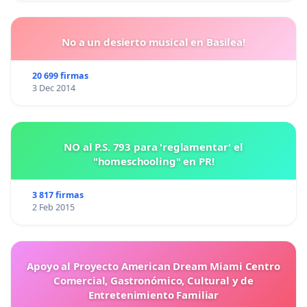
No a un desierto musical en Basilea!
20 699 firmas
3 Dec 2014
NO al P.S. 793 para 'reglamentar' el
"homeschooling" en PR!
3 817 firmas
2 Feb 2015
Apoyo al Proyecto American Dream Miami Centro
Comercial, Gastronómico, Cultural y de
Entretenimiento Familiar