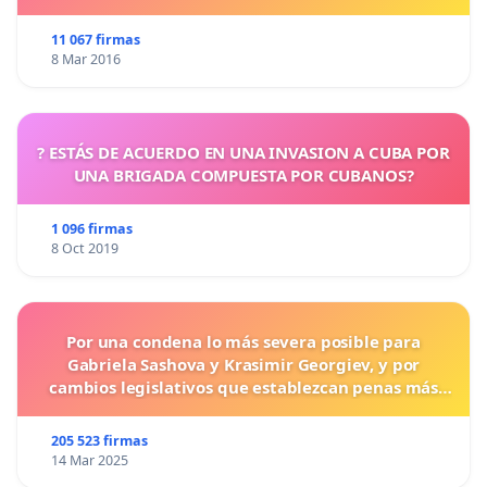
11 067 firmas
8 Mar 2016
? ESTÁS DE ACUERDO EN UNA INVASION A CUBA POR
UNA BRIGADA COMPUESTA POR CUBANOS?
1 096 firmas
8 Oct 2019
Por una condena lo más severa posible para
Gabriela Sashova y Krasimir Georgiev, y por
cambios legislativos que establezcan penas más
duras para los crímenes cometidos contra los
animales.
205 523 firmas
14 Mar 2025