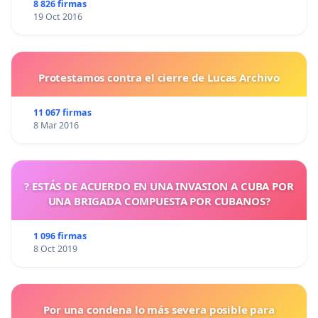
8 826 firmas
19 Oct 2016
Protestamos contra el cierre de Lucas Archivo
11 067 firmas
8 Mar 2016
? ESTÁS DE ACUERDO EN UNA INVASION A CUBA POR
UNA BRIGADA COMPUESTA POR CUBANOS?
1 096 firmas
8 Oct 2019
Por una condena lo más severa posible para