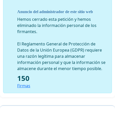
para romper la unidad del MERCOSUR), o la lisa y llana
distorsión de la realidad (ej: no aclarándose que las consecuencias
Anuncio del administrador de este sitio web
económicas reales de la finalización de preferencias arancelarias
Hemos cerrado esta petición y hemos
por parte de la UE a partir del 1° de enero para Argentina, Brasil,
eliminado la información personal de los
Uruguay y Venezuela serán marginales y pueden ser asimiladas sin
firmantes.
dificultad).
De forma de poder decidir qué tipo de entendimiento con Europa
El Reglamento General de Protección de
es posible y conveniente para el MERCOSUR, resulta
Datos de la Unión Europea (GDPR) requiere
imprescindible que vuestros gobiernos convoquen inmediatamente
una razón legítima para almacenar
a la más amplia participación democrática para el análisis y debate
información personal y que la información se
de los efectos estructurales de corto y largo plazo -generales,
almacene durante el menor tiempo posible.
nacionales y sectoriales- y se planteen alternativas superadoras de
150
negociación.
Firmas
Saludamos a Uds. con la mayor consideración.
FIRMAS