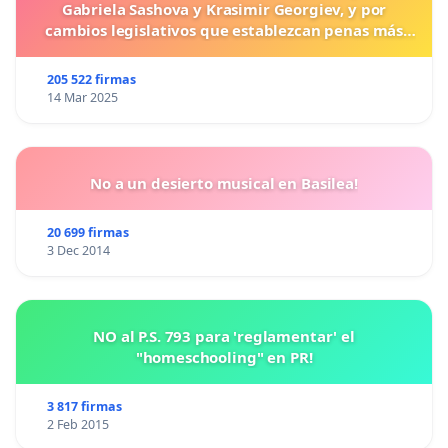
Gabriela Sashova y Krasimir Georgiev, y por
cambios legislativos que establezcan penas más
duras para los crímenes cometidos contra los
animales.
205 522 firmas
14 Mar 2025
No a un desierto musical en Basilea!
20 699 firmas
3 Dec 2014
NO al P.S. 793 para 'reglamentar' el
"homeschooling" en PR!
3 817 firmas
2 Feb 2015