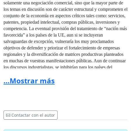
solamente una negociación comercial, sino que la mayor parte de
los temas en discusión son de carácter estructural y comprometen el
conjunto de la economía en aspectos críticos tales como: servicios,
patentes, propiedad intelectual, compras públicas, inversiones y
competencia. La eventual provisión del tratamiento de “nación más
favorecida” a los países de la UE, aun si se incluyeran
salvaguardas de excepción, vulneraría los muy proclamados
objetivos de defender y priorizar el fortalecimiento de empresas
regionales y la diversificación de matrices productivas planteados
en muchas de vuestras manifestaciones públicas. Aun de continuar
los discursos industrialistas, se inhibirían para los países del
MERCOSUR estrategias y políticas públicas elementales de
...Mostrar más
desarrollo económico, utilizadas históricamente también por los
países europeos, como ser: la sustitución de importaciones,
priorizar el compre nacional, brindar créditos diferenciales para el
desarrollo de regiones o sectores nacionales más desfavorecidos.
En lo inmediato, es preciso contraponer ultimatismos (ej: afirmar
Contactar con el autor
que debe negociar ahora o nunca), posibles maniobras (ej:
eventuales amenazas de proponer negociaciones “multiparte” en
forma independiente, tal como lo hizo con la Comunidad Andina,