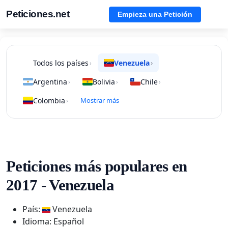
Peticiones.net
Empieza una Petición
Todos los países
Venezuela
›
›
Argentina
Bolivia
Chile
›
›
›
Colombia
Mostrar más
›
Peticiones más populares en
2017 - Venezuela
País:
Venezuela
Idioma: Español