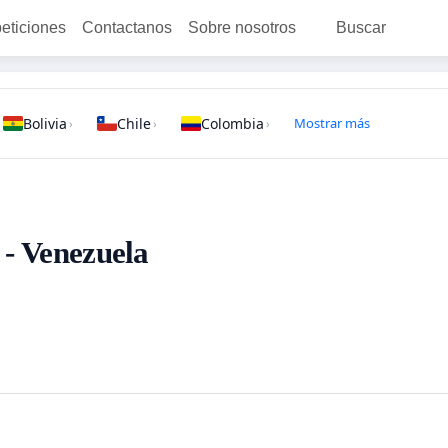
peticiones
Contactanos
Sobre nosotros
Buscar
Bolivia
Chile
Colombia
Mostrar más
›
›
›
 - Venezuela