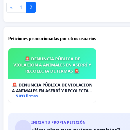
«
1
2
Peticiones promocionadas por otros usuarios
🚨 DENUNCIA PÚBLICA DE
VIOLACION A ANIMALES EN ASERRÍ Y
RECOLECTA DE FIRMAS 🚨
🚨 DENUNCIA PÚBLICA DE VIOLACION
A ANIMALES EN ASERRÍ Y RECOLECTA
DE FIRMAS 🚨
5 093 firmas
INICIA TU PROPIA PETICIÓN
¿Hay algo que quiera cambiar?