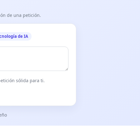
ón de una petición.
cnología de IA
tición sólida para ti.
seño