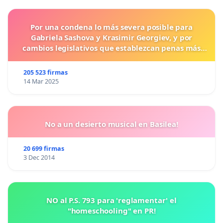
Por una condena lo más severa posible para
Gabriela Sashova y Krasimir Georgiev, y por
cambios legislativos que establezcan penas más
duras para los crímenes cometidos contra los
animales.
205 523 firmas
14 Mar 2025
No a un desierto musical en Basilea!
20 699 firmas
3 Dec 2014
NO al P.S. 793 para 'reglamentar' el
"homeschooling" en PR!