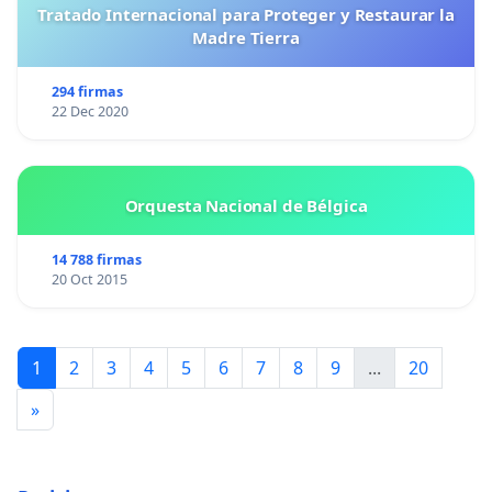
Tratado Internacional para Proteger y Restaurar la
Madre Tierra
294 firmas
22 Dec 2020
Orquesta Nacional de Bélgica
14 788 firmas
20 Oct 2015
1
2
3
4
5
6
7
8
9
...
20
»