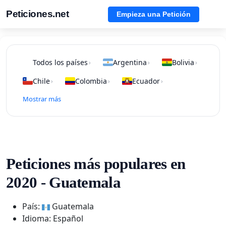
Peticiones.net
Empieza una Petición
Todos los países
Argentina
Bolivia
›
›
›
Chile
Colombia
Ecuador
›
›
›
Mostrar más
Peticiones más populares en
2020 - Guatemala
País:
Guatemala
Idioma: Español