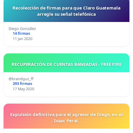
Recolección de firmas para que Claro Guatemala
arregle su señal telefónica
Diego González
14 firmas
11 Jan 2020
RECUPERACIÓN DE CUENTAS BANEADAS - FREE FIRE
@brandguz_ff
293 firmas
17 May 2020
Expulsión definitiva para el agresor de Diego, en el
Isaac Peral.