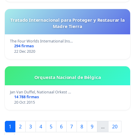
Tratado Internacional para Proteger y Restaurar la
Madre Tierra
The Four Worlds International Ins…
294 firmas
22 Dec 2020
Orquesta Nacional de Bélgica
Jan Van Duffel, Nationaal Orkest …
14 788 firmas
20 Oct 2015
1
2
3
4
5
6
7
8
9
...
20