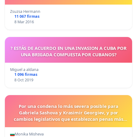
Zsuzsa Hermann
11 067 firmas
8 Mar 2016
? ESTÁS DE ACUERDO EN UNA INVASION A CUBA POR
UNA BRIGADA COMPUESTA POR CUBANOS?
Miguel a aldana
1 096 firmas
8 Oct 2019
Por una condena lo más severa posible para
Gabriela Sashova y Krasimir Georgiev, y por
cambios legislativos que establezcan penas más
duras para los crímenes cometidos contra los
animales.
Monika Misheva