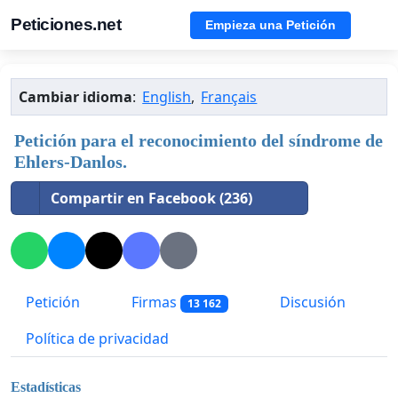
Peticiones.net
Empieza una Petición
Cambiar idioma
:
English
,
Français
Petición para el reconocimiento del síndrome de
Ehlers-Danlos.
Compartir en Facebook (236)
Petición
Firmas
Discusión
13 162
Política de privacidad
Estadísticas