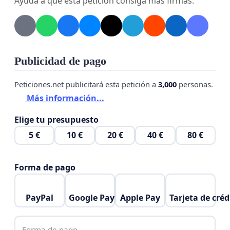
Ayuda a que esta petición consiga más firmas.
Publicidad de pago
Peticiones.net publicitará esta petición a
3,000
personas.
, un abrazo enorme de todos los que formamos la
Más información...
Mega Feria.
Elige tu presupuesto
5 €
10 €
20 €
40 €
80 €
Forma de pago
PayPal
Google Pay
Apple Pay
Tarjeta de créd
Forma de pago