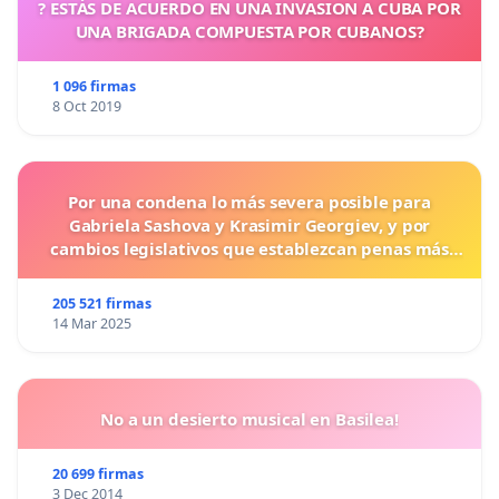
? ESTÁS DE ACUERDO EN UNA INVASION A CUBA POR
UNA BRIGADA COMPUESTA POR CUBANOS?
1 096 firmas
8 Oct 2019
Por una condena lo más severa posible para
Gabriela Sashova y Krasimir Georgiev, y por
cambios legislativos que establezcan penas más
duras para los crímenes cometidos contra los
animales.
205 521 firmas
14 Mar 2025
No a un desierto musical en Basilea!
20 699 firmas
3 Dec 2014