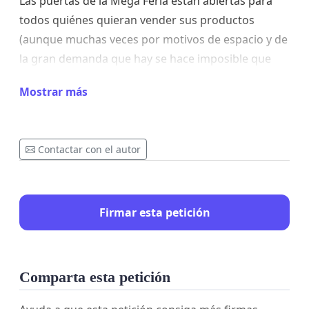
Las puertas de la Mega Feria están abiertas para
todos quiénes quieran vender sus productos
(aunque muchas veces por motivos de espacio y de
la gran demanda que hay se hace imposible que
todos logren participar), Esperamos contar con su
Mostrar más
apoyo y que podamos seguir disfrutando del paseo
de todos los finde.
Sin más
Contactar con el autor
Firmar esta petición
Comparta esta petición