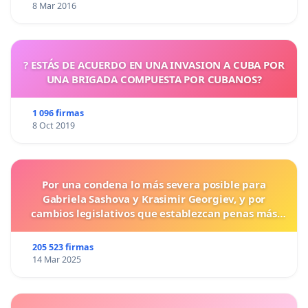
8 Mar 2016
? ESTÁS DE ACUERDO EN UNA INVASION A CUBA POR
UNA BRIGADA COMPUESTA POR CUBANOS?
1 096 firmas
8 Oct 2019
Por una condena lo más severa posible para
Gabriela Sashova y Krasimir Georgiev, y por
cambios legislativos que establezcan penas más
duras para los crímenes cometidos contra los
animales.
205 523 firmas
14 Mar 2025