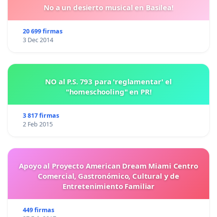
No a un desierto musical en Basilea!
20 699 firmas
3 Dec 2014
NO al P.S. 793 para 'reglamentar' el
"homeschooling" en PR!
3 817 firmas
2 Feb 2015
Apoyo al Proyecto American Dream Miami Centro
Comercial, Gastronómico, Cultural y de
Entretenimiento Familiar
449 firmas