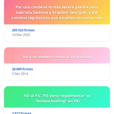
Por una condena lo más severa posible para
Gabriela Sashova y Krasimir Georgiev, y por
cambios legislativos que establezcan penas más
duras para los crímenes cometidos contra los
animales.
205 523 firmas
14 Mar 2025
No a un desierto musical en Basilea!
20 699 firmas
3 Dec 2014
NO al P.S. 793 para 'reglamentar' el
"homeschooling" en PR!
3 817 firmas