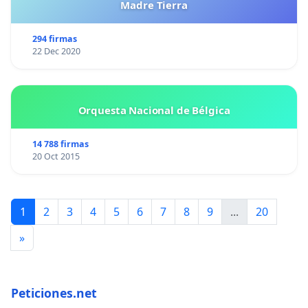
Madre Tierra
294 firmas
22 Dec 2020
Orquesta Nacional de Bélgica
14 788 firmas
20 Oct 2015
1
2
3
4
5
6
7
8
9
...
20
»
Peticiones.net