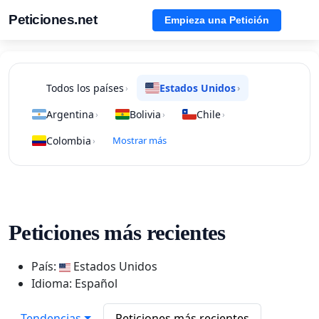
Peticiones.net
Empieza una Petición
Todos los países
Estados Unidos
›
›
Argentina
Bolivia
Chile
›
›
›
Colombia
Mostrar más
›
Peticiones más recientes
País:
Estados Unidos
Idioma: Español
Tendencias
Peticiones más recientes