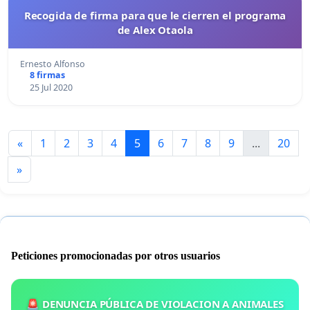
Recogida de firma para que le cierren el programa
de Alex Otaola
Ernesto Alfonso
8 firmas
25 Jul 2020
«
1
2
3
4
5
6
7
8
9
...
20
»
Peticiones promocionadas por otros usuarios
🚨 DENUNCIA PÚBLICA DE VIOLACION A ANIMALES