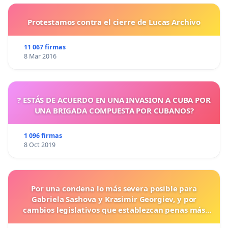
Protestamos contra el cierre de Lucas Archivo
11 067 firmas
8 Mar 2016
? ESTÁS DE ACUERDO EN UNA INVASION A CUBA POR
UNA BRIGADA COMPUESTA POR CUBANOS?
1 096 firmas
8 Oct 2019
Por una condena lo más severa posible para
Gabriela Sashova y Krasimir Georgiev, y por
cambios legislativos que establezcan penas más
duras para los crímenes cometidos contra los