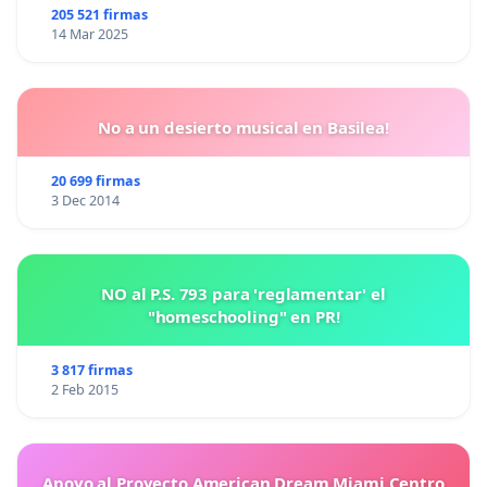
animales.
205 521 firmas
14 Mar 2025
No a un desierto musical en Basilea!
20 699 firmas
3 Dec 2014
NO al P.S. 793 para 'reglamentar' el
"homeschooling" en PR!
3 817 firmas
2 Feb 2015
Apoyo al Proyecto American Dream Miami Centro