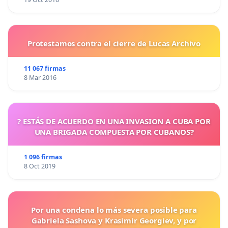
Protestamos contra el cierre de Lucas Archivo
11 067 firmas
8 Mar 2016
? ESTÁS DE ACUERDO EN UNA INVASION A CUBA POR
UNA BRIGADA COMPUESTA POR CUBANOS?
1 096 firmas
8 Oct 2019
Por una condena lo más severa posible para
Gabriela Sashova y Krasimir Georgiev, y por