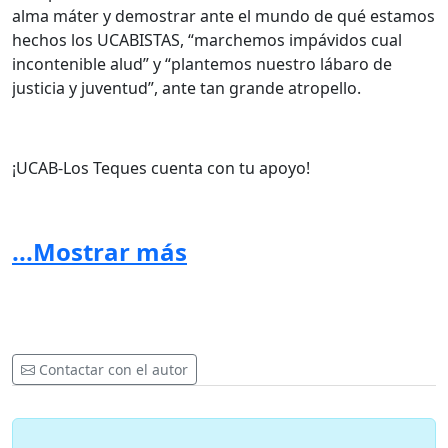
alma máter y demostrar ante el mundo de qué estamos
hechos los UCABISTAS, “marchemos impávidos cual
incontenible alud” y “plantemos nuestro lábaro de
justicia y juventud”, ante tan grande atropello.
¡UCAB-Los Teques cuenta con tu apoyo!
...Mostrar más
http://w2.ucab.edu.ve/tl_files/sala_de_prensa/recursos
Contactar con el autor