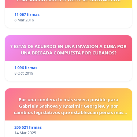
11 067 firmas
8 Mar 2016
? ESTÁS DE ACUERDO EN UNA INVASION A CUBA POR
UNA BRIGADA COMPUESTA POR CUBANOS?
1 096 firmas
8 Oct 2019
Por una condena lo más severa posible para
Gabriela Sashova y Krasimir Georgiev, y por
cambios legislativos que establezcan penas más
duras para los crímenes cometidos contra los
animales.
205 521 firmas
14 Mar 2025