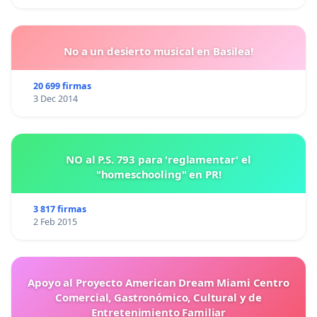
No a un desierto musical en Basilea!
20 699 firmas
3 Dec 2014
NO al P.S. 793 para 'reglamentar' el
"homeschooling" en PR!
3 817 firmas
2 Feb 2015
Apoyo al Proyecto American Dream Miami Centro
Comercial, Gastronómico, Cultural y de
Entretenimiento Familiar