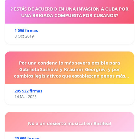
? ESTÁS DE ACUERDO EN UNA INVASION A CUBA POR
UNA BRIGADA COMPUESTA POR CUBANOS?
1 096 firmas
8 Oct 2019
Por una condena lo más severa posible para
Gabriela Sashova y Krasimir Georgiev, y por
cambios legislativos que establezcan penas más
duras para los crímenes cometidos contra los
animales.
205 522 firmas
14 Mar 2025
No a un desierto musical en Basilea!
20 699 firmas