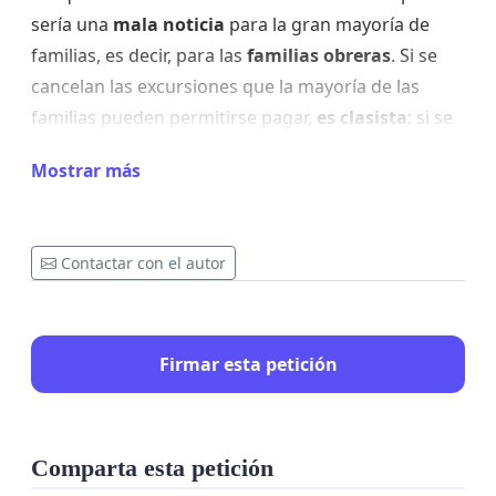
sería una
mala noticia
para la gran mayoría de
familias, es decir, para las
familias obreras
. Si se
cancelan las excursiones que la mayoría de las
familias pueden permitirse pagar,
es clasista
; si se
mantienen solo los intercambios que cuestan 1.300
Mostrar más
euros o actividades excesivamente caras, también
es clasista
. La cancelación de estas excursiones
afecta a la clase obrera y no a las clases más ricas.
Contactar con el autor
Hay familias que no pueden permitirse pagar tanto
dinero, y gracias al instituto, consiguen realizar
estas actividades. También hay familias que no
Firmar esta petición
consideran interesante el teatro, y gracias al
instituto, esos alumnos tienen la oportunidad de
asistir a estos lugares.
Comparta esta petición
En conclusión, esta medida no solo es
injusta
, sino