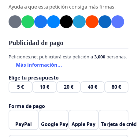
también
clasista y elitista
, ya que los hijos de
Ayuda a que esta petición consiga más firmas.
familias con mayores recursos podrán realizar
actividades fuera o dentro de nuestro centro, con o
sin excursiones.
Así que firma para que el director no cancele las
Publicidad de pago
excursiones.
Peticiones.net publicitará esta petición a
3,000
personas.
Más información...
Elige tu presupuesto
5 €
10 €
20 €
40 €
80 €
Forma de pago
PayPal
Google Pay
Apple Pay
Tarjeta de créd