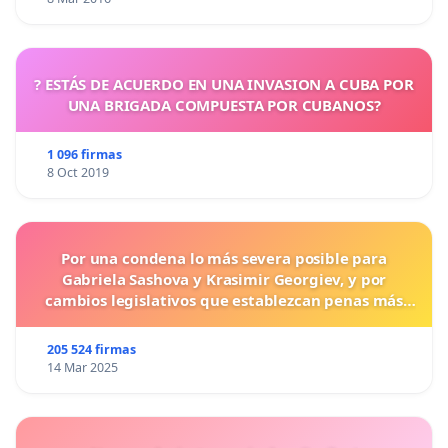
? ESTÁS DE ACUERDO EN UNA INVASION A CUBA POR
UNA BRIGADA COMPUESTA POR CUBANOS?
1 096 firmas
8 Oct 2019
Por una condena lo más severa posible para
Gabriela Sashova y Krasimir Georgiev, y por
cambios legislativos que establezcan penas más
duras para los crímenes cometidos contra los
animales.
205 524 firmas
14 Mar 2025