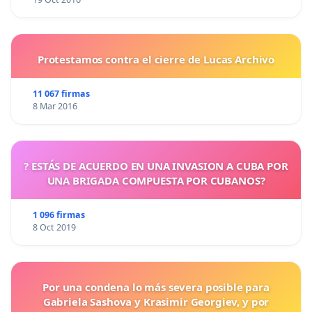
Protestamos contra el cierre de Lucas Archivo
11 067 firmas
8 Mar 2016
? ESTÁS DE ACUERDO EN UNA INVASION A CUBA POR
UNA BRIGADA COMPUESTA POR CUBANOS?
1 096 firmas
8 Oct 2019
Por una condena lo más severa posible para
Gabriela Sashova y Krasimir Georgiev, y por