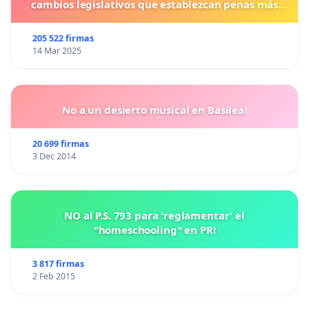
cambios legislativos que establezcan penas más
duras para los crímenes cometidos contra los
animales.
205 522 firmas
14 Mar 2025
No a un desierto musical en Basilea!
20 699 firmas
3 Dec 2014
NO al P.S. 793 para 'reglamentar' el
"homeschooling" en PR!
3 817 firmas
2 Feb 2015