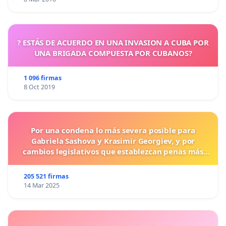
? ESTÁS DE ACUERDO EN UNA INVASION A CUBA POR
UNA BRIGADA COMPUESTA POR CUBANOS?
1 096 firmas
8 Oct 2019
Por una condena lo más severa posible para
Gabriela Sashova y Krasimir Georgiev, y por
cambios legislativos que establezcan penas más
duras para los crímenes cometidos contra los
animales.
205 521 firmas
14 Mar 2025