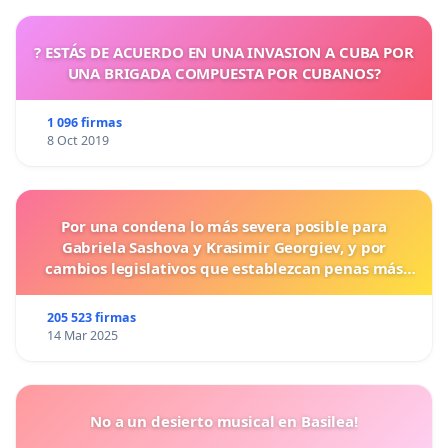
? ESTÁS DE ACUERDO EN UNA INVASION A CUBA POR
UNA BRIGADA COMPUESTA POR CUBANOS?
1 096 firmas
8 Oct 2019
Por una condena lo más severa posible para
Gabriela Sashova y Krasimir Georgiev, y por
cambios legislativos que establezcan penas más
duras para los crímenes cometidos contra los
animales.
205 523 firmas
14 Mar 2025
No a un desierto musical en Basilea!