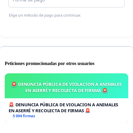
Jornadas laborales completas
Elige un método de pago para continuar.
Las 6 horas diarias actuales no son suficientes para
garantizar estabilidad.
¡Exigimos jornadas de 8 horas como en otros
sectores educativos!
El Estatuto de los Trabajadores respalda esta
Peticiones promocionadas por otros usuarios
demanda.
¡No más abusos laborales!
🚨 DENUNCIA PÚBLICA DE VIOLACION A ANIMALES
EN ASERRÍ Y RECOLECTA DE FIRMAS 🚨
Denunciamos prácticas irregulares que pisotean
los derechos de los docentes:
🚨 DENUNCIA PÚBLICA DE VIOLACION A ANIMALES
EN ASERRÍ Y RECOLECTA DE FIRMAS 🚨
Contrataciones precarias o inexistentes (¡pagos
5 094 firmas
en efectivo, qué vergüenza!).
Horas extras mal pagadas, en contra del