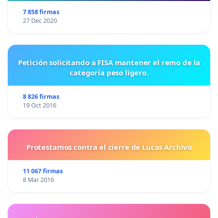
Tu firma no solo ayuda a dignificar un sector
7 858 firmas
olvidado, sino que impulsa la igualdad y el respeto
27 Dec 2020
en nuestro país. ¡Gracias por sumar tuv oz a esta
causa tan necesaria! ❤️
Petición solicitando a FISA mantener el remo de la
categoría peso ligero.
8 826 firmas
19 Oct 2016
Protestamos contra el cierre de Lucas Archivo
11 067 firmas
8 Mar 2016