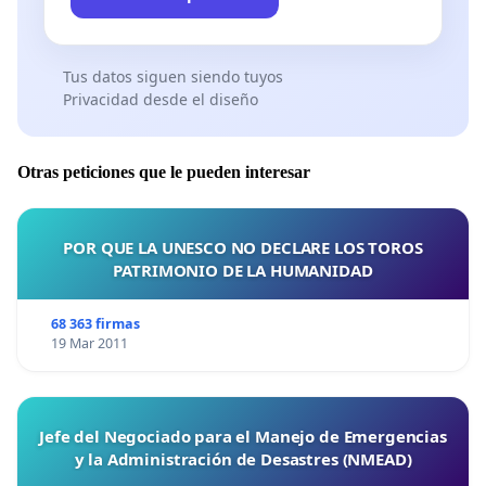
existen, pero si nadie las respeta, son solo palabras
vacías.
Tus datos siguen siendo tuyos
Privacidad desde el diseño
Conclusión
¡No más invisibilidad ni precariedad!
Otras peticiones que le pueden interesar
Los trabajadores de la Educación No Formal
merecen condiciones laborales dignas y justas. Esta
POR QUE LA UNESCO NO DECLARE LOS TOROS
lucha no es solo por ellos, sino por una educación
PATRIMONIO DE LA HUMANIDAD
de calidad para todos. Cada firma cuenta, cada voz
suma. Juntos, podemos lograr que estos cambios
68 363 firmas
19 Mar 2011
sean una realidad. 💪
Jefe del Negociado para el Manejo de Emergencias
Gracias por tu apoyo 🙏
y la Administración de Desastres (NMEAD)