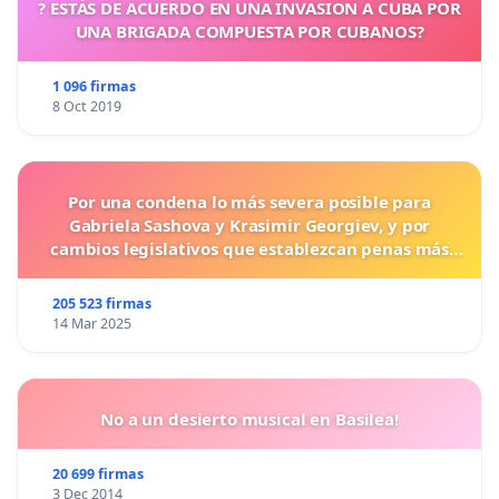
? ESTÁS DE ACUERDO EN UNA INVASION A CUBA POR
UNA BRIGADA COMPUESTA POR CUBANOS?
1 096 firmas
8 Oct 2019
Por una condena lo más severa posible para
Gabriela Sashova y Krasimir Georgiev, y por
cambios legislativos que establezcan penas más
duras para los crímenes cometidos contra los
animales.
205 523 firmas
14 Mar 2025
No a un desierto musical en Basilea!
20 699 firmas
3 Dec 2014