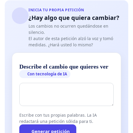
convenio.
Promesas vacías de horas completas que se
INICIA TU PROPIA PETICIÓN
transforman en clases regulares mal
¿Hay algo que quiera cambiar?
remuneradas.
Los cambios no ocurren quedándose en
¡Igual trabajo, igual salario! No toleraremos
silencio.
diferencias retributivas en el mismo puesto.
El autor de esta petición alzó la voz y tomó
Supervisión real, no de papel
medidas. ¿Hará usted lo mismo?
¡Más controles efectivos ya!
La Inspección de Trabajo y Seguridad Social debe
Describe el cambio que quieres ver
actuar con firmeza en los centros educativos para
Con tecnología de IA
garantizar que se cumplan las leyes y convenios.
Fortalecer las normas existentes
El XI Convenio de Enseñanzas No Regladas
Escribe con tus propias palabras. La IA
establece derechos como la conversión automática
redactará una petición sólida para ti.
a contratos indefinidos tras irregularidades.
Generar petición
¡Exigimos que se apliquen sin excusas! Las leyes