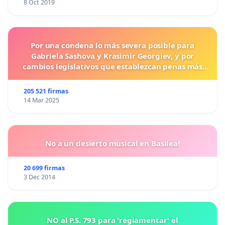
8 Oct 2019
Por una condena lo más severa posible para
Gabriela Sashova y Krasimir Georgiev, y por
cambios legislativos que establezcan penas más
duras para los crímenes cometidos contra los
animales.
205 521 firmas
14 Mar 2025
No a un desierto musical en Basilea!
20 699 firmas
3 Dec 2014
NO al P.S. 793 para 'reglamentar' el