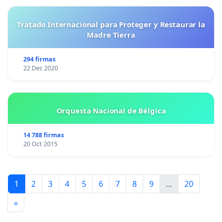
Tratado Internacional para Proteger y Restaurar la
Madre Tierra
294 firmas
22 Dec 2020
Orquesta Nacional de Bélgica
14 788 firmas
20 Oct 2015
1
2
3
4
5
6
7
8
9
...
20
»