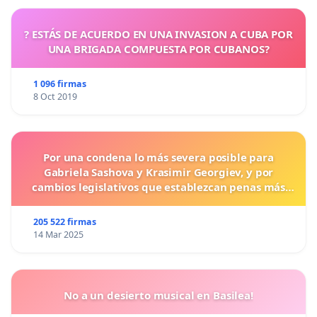
? ESTÁS DE ACUERDO EN UNA INVASION A CUBA POR
UNA BRIGADA COMPUESTA POR CUBANOS?
1 096 firmas
8 Oct 2019
Por una condena lo más severa posible para
Gabriela Sashova y Krasimir Georgiev, y por
cambios legislativos que establezcan penas más
duras para los crímenes cometidos contra los
animales.
205 522 firmas
14 Mar 2025
No a un desierto musical en Basilea!