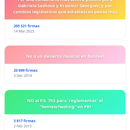
Gabriela Sashova y Krasimir Georgiev, y por
cambios legislativos que establezcan penas más
duras para los crímenes cometidos contra los
animales.
205 521 firmas
14 Mar 2025
No a un desierto musical en Basilea!
20 699 firmas
3 Dec 2014
NO al P.S. 793 para 'reglamentar' el
"homeschooling" en PR!
3 817 firmas
2 Feb 2015