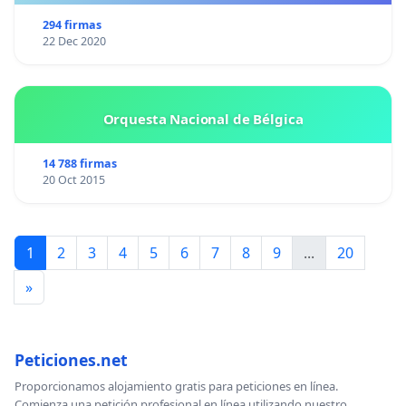
294 firmas
22 Dec 2020
Orquesta Nacional de Bélgica
14 788 firmas
20 Oct 2015
1
2
3
4
5
6
7
8
9
...
20
»
Peticiones.net
Proporcionamos alojamiento gratis para peticiones en línea.
Comienza una petición profesional en línea utilizando nuestro