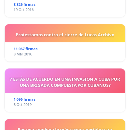
8 826 firmas
19 Oct 2016
Protestamos contra el cierre de Lucas Archivo
11 067 firmas
8 Mar 2016
? ESTÁS DE ACUERDO EN UNA INVASION A CUBA POR
UNA BRIGADA COMPUESTA POR CUBANOS?
1 096 firmas
8 Oct 2019
Por una condena lo más severa posible para