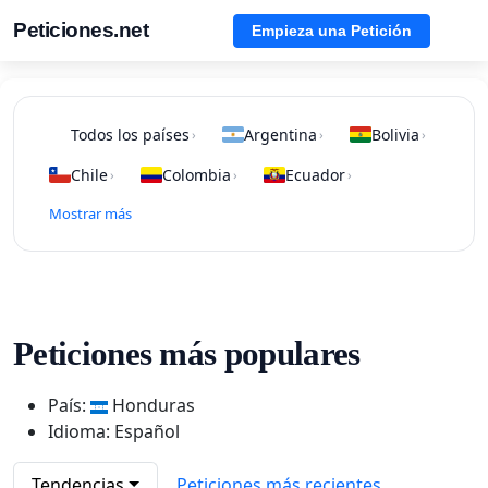
Peticiones.net
Empieza una Petición
Todos los países
Argentina
Bolivia
›
›
›
Chile
Colombia
Ecuador
›
›
›
Mostrar más
Peticiones más populares
País:
Honduras
Idioma: Español
Tendencias
Peticiones más recientes