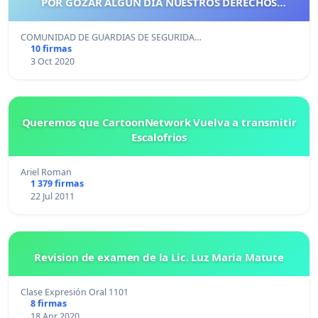
POR GOZAR ALGÚN DÍA NUESTROS DERECHOS
LABORALES PARA DARLE MEJOR CALIDAD DE VIDA A
NUESTRAS FAMILIAS.
COMUNIDAD DE GUARDIAS DE SEGURIDA…
10 firmas
3 Oct 2020
Queremos que CartoonNetwork Vuelva a transmitir
Escalofrios
Ariel Roman
1 379 firmas
22 Jul 2011
Revision de examen de la Lic. Luz Maria Matute
Clase Expresión Oral 1101
8 firmas
18 Apr 2020