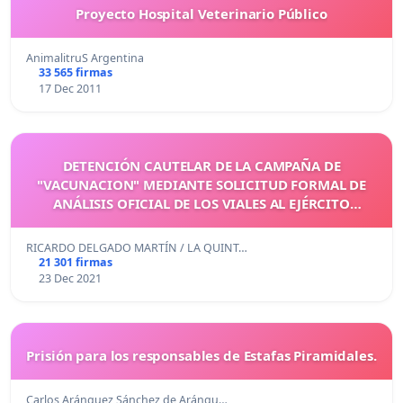
Proyecto Hospital Veterinario Público
AnimalitruS Argentina
33 565 firmas
17 Dec 2011
DETENCIÓN CAUTELAR DE LA CAMPAÑA DE
"VACUNACION" MEDIANTE SOLICITUD FORMAL DE
ANÁLISIS OFICIAL DE LOS VIALES AL EJÉRCITO
ESPAÑOL
RICARDO DELGADO MARTÍN / LA QUINT…
21 301 firmas
23 Dec 2021
Prisión para los responsables de Estafas Piramidales.
Carlos Aránguez Sánchez de Arángu…