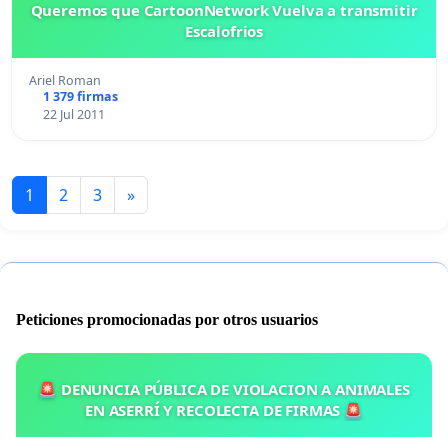
Queremos que CartoonNetwork Vuelva a transmitir
Escalofrios
Ariel Roman
1 379 firmas
22 Jul 2011
1
2
3
»
Peticiones promocionadas por otros usuarios
🚨 DENUNCIA PÚBLICA DE VIOLACION A ANIMALES
EN ASERRÍ Y RECOLECTA DE FIRMAS 🚨