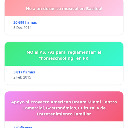
No a un desierto musical en Basilea!
20 699 firmas
3 Dec 2014
NO al P.S. 793 para 'reglamentar' el
"homeschooling" en PR!
3 817 firmas
2 Feb 2015
Apoyo al Proyecto American Dream Miami Centro
Comercial, Gastronómico, Cultural y de
Entretenimiento Familiar
449 firmas