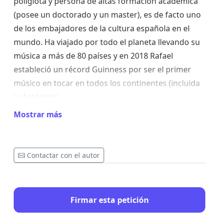
políglota y persona de altas formación académica
(posee un doctorado y un master), es de facto uno
de los embajadores de la cultura española en el
mundo. Ha viajado por todo el planeta llevando su
música a más de 80 países y en 2018 Rafael
estableció un récord Guinness por ser el primer
músico en tocar en todos los continentes (incluida
la Antártida).
Mostrar más
Su trayectoria artística se complementa con una
vertiente solidaria que le lleva a involucrarse en
proyectos sociales de la más diversa índole en
Contactar con el autor
diversas partes del mundo. Consciente del poder
integrador de la música Rafael ha llevado a cabo
conciertos, talleres y cursos en campos de
Firmar esta petición
refugiados, hospitales, residencias de ancianos,
cárceles, escuelas, donde comparte su pasión por