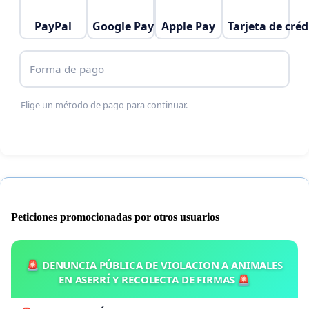
presentes distinciones:
PayPal
Google Pay
Apple Pay
Tarjeta de créd
INGRESO EN LA ORDEN DE CARLOS III
Forma de pago
DISTINCIÓN Mérito Cultural, otorgada por la
Elige un método de pago para continuar.
Generalitat Valenciana (España)
INGRESO EN LA ÓRDEN DE ALFONSO X EL SABIO
PARA , otorgada por el Ministerio de Cultura de
España
DISTINCIÓN POR PARTE DEL AYUNTAMIENTO DE
VALENCIA
Peticiones promocionadas por otros usuarios
🚨 DENUNCIA PÚBLICA DE VIOLACION A ANIMALES
EN ASERRÍ Y RECOLECTA DE FIRMAS 🚨