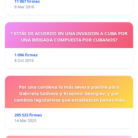
11 067 firmas
8 Mar 2016
? ESTÁS DE ACUERDO EN UNA INVASION A CUBA POR
UNA BRIGADA COMPUESTA POR CUBANOS?
1 096 firmas
8 Oct 2019
Por una condena lo más severa posible para
Gabriela Sashova y Krasimir Georgiev, y por
cambios legislativos que establezcan penas más
duras para los crímenes cometidos contra los
animales.
205 523 firmas
14 Mar 2025