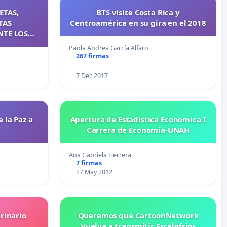
ETAS,
BTS visite Costa Rica y
TAS
Centroamérica en su gira en el 2018
NTE LOS
QUE
Paola Andrea García Alfaro
OS PAÍSES
267 firmas
7 Dec 2017
 la Paz a
Apertura de Estadistica Economica I
Carrera de Economía-UNAH
Ana Gabriela Herrera
7 firmas
27 May 2012
rinario
Queremos que CartoonNetwork
Vuelva a transmitir Escalofrios