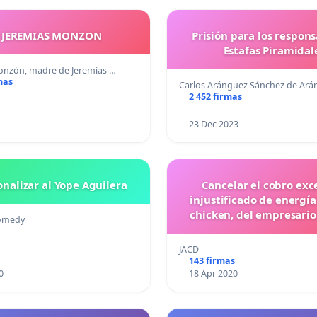
Y JEREMIAS MONZON
Prisión para los respon
Estafas Piramidal
nzón, madre de Jeremías …
mas
Carlos Aránguez Sánchez de Ar
2 452 firmas
23 Dec 2023
nalizar al Yope Aguilera
Cancelar el cobro exc
injustificado de energí
chicken, del empresari
omedy
Contreras, Hondu
JACD
143 firmas
0
18 Apr 2020