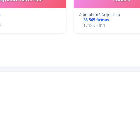
s
AnimalitruS Argentina
33 565 firmas
2
17 Dec 2011