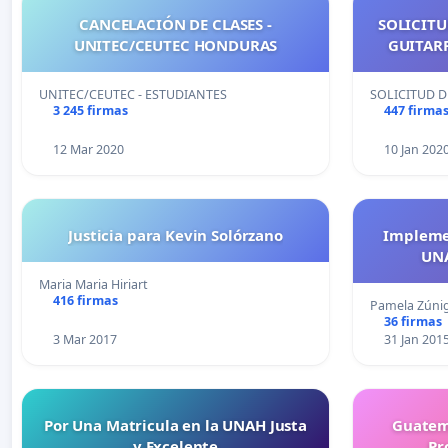
CANCELACIÓN DE CLASES -
SOLICITU
UNITEC/CEUTEC HONDURAS
GUITARR
UNITEC/CEUTEC - ESTUDIANTES
SOLICITUD D
3 245 firmas
447 firma
12 Mar 2020
10 Jan 202
Justicia para Kevin Solórzano
Implemen
UNA
Maria Maria Hiriart
416 firmas
Pamela Zúni
36 firmas
3 Mar 2017
31 Jan 201
Por Una Matricula en la UNAH Justa
Guatem
y Excelente
Pr