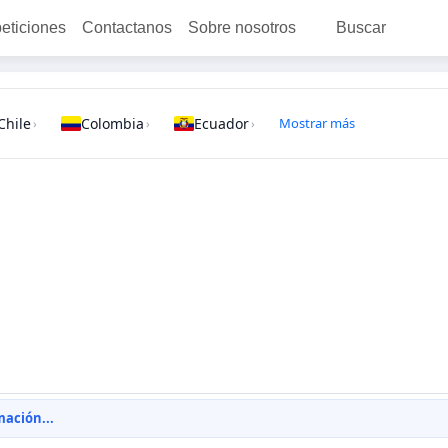
peticiones
Contactanos
Sobre nosotros
Buscar
Chile
Colombia
Ecuador
Mostrar más
›
›
›
ación...