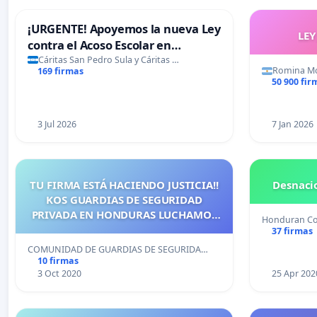
¡URGENTE! Apoyemos la nueva Ley
LE
contra el Acoso Escolar en
Honduras
Cáritas San Pedro Sula y Cáritas …
Romina Mo
169 firmas
50 900 fir
3 Jul 2026
7 Jan 2026
TU FIRMA ESTÁ HACIENDO JUSTICIA!!
Desnacio
KOS GUARDIAS DE SEGURIDAD
PRIVADA EN HONDURAS LUCHAMOS
Honduran C
POR GOZAR ALGÚN DÍA NUESTROS
37 firmas
DERECHOS LABORALES PARA DARLE
COMUNIDAD DE GUARDIAS DE SEGURIDA…
MEJOR CALIDAD DE VIDA A NUESTRAS
10 firmas
FAMILIAS.
3 Oct 2020
25 Apr 202