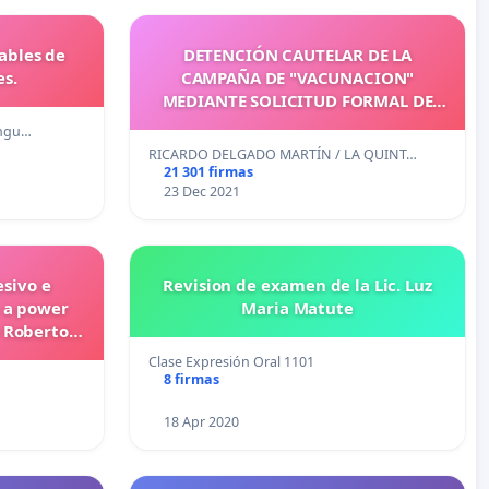
sables de
DETENCIÓN CAUTELAR DE LA
es.
CAMPAÑA DE "VACUNACION"
MEDIANTE SOLICITUD FORMAL DE
ANÁLISIS OFICIAL DE LOS VIALES AL
ángu…
EJÉRCITO ESPAÑOL
RICARDO DELGADO MARTÍN / LA QUINT…
21 301 firmas
23 Dec 2021
esivo e
Revision de examen de la Lic. Luz
a a power
Maria Matute
o Roberto
ras
Clase Expresión Oral 1101
8 firmas
18 Apr 2020