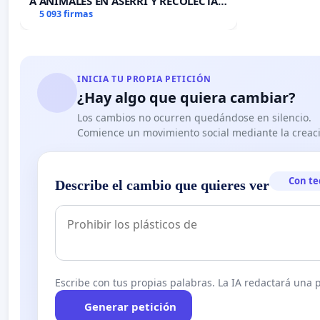
A ANIMALES EN ASERRÍ Y RECOLECTA
DE FIRMAS 🚨
5 093 firmas
INICIA TU PROPIA PETICIÓN
¿Hay algo que quiera cambiar?
Los cambios no ocurren quedándose en silencio.
Comience un movimiento social mediante la creaci
Con te
Describe el cambio que quieres ver
Escribe con tus propias palabras. La IA redactará una pe
Generar petición