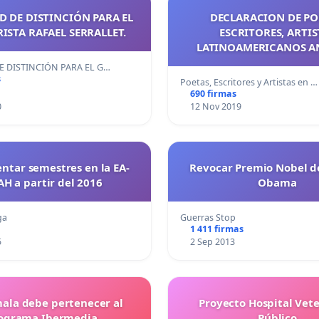
D DE DISTINCIÓN PARA EL
DECLARACION DE PO
ISTA RAFAEL SERRALLET.
ESCRITORES, ARTIS
LATINOAMERICANOS A
GRAVES SUCESOS 
E DISTINCIÓN PARA EL G…
CONMOCIONAN A NUESTR
s
Poetas, Escritores y Artistas en …
690 firmas
0
12 Nov 2019
tar semestres en la EA-
Revocar Premio Nobel de
H a partir del 2016
Obama
ga
Guerras Stop
1 411 firmas
5
2 Sep 2013
ala debe pertenecer al
Proyecto Hospital Vete
ograma Ibermedia
Público