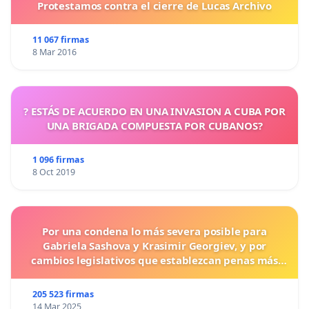
Protestamos contra el cierre de Lucas Archivo
11 067 firmas
8 Mar 2016
? ESTÁS DE ACUERDO EN UNA INVASION A CUBA POR
UNA BRIGADA COMPUESTA POR CUBANOS?
1 096 firmas
8 Oct 2019
Por una condena lo más severa posible para
Gabriela Sashova y Krasimir Georgiev, y por
cambios legislativos que establezcan penas más
duras para los crímenes cometidos contra los
animales.
205 523 firmas
14 Mar 2025