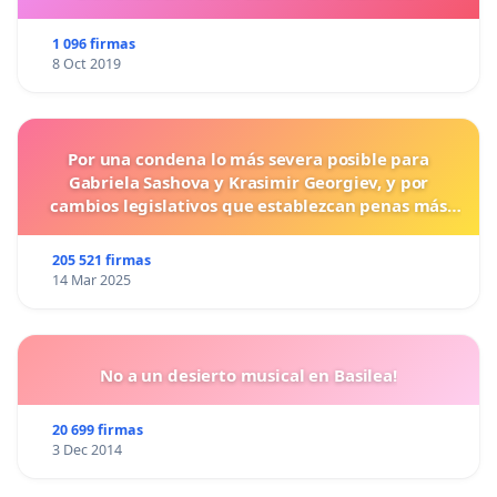
1 096 firmas
8 Oct 2019
Por una condena lo más severa posible para
Gabriela Sashova y Krasimir Georgiev, y por
cambios legislativos que establezcan penas más
duras para los crímenes cometidos contra los
animales.
205 521 firmas
14 Mar 2025
No a un desierto musical en Basilea!
20 699 firmas
3 Dec 2014