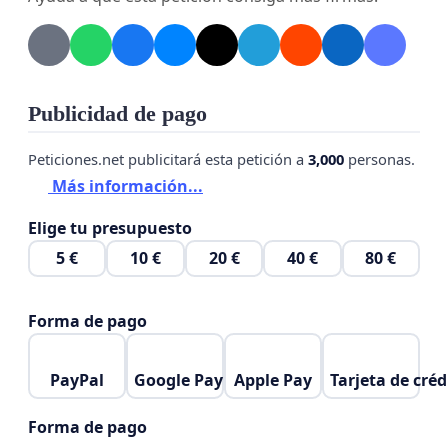
generaciones de profesionales que hoy en día la
representamos y que sin motivo justificado alguno,
han decidió cambiar, por el solo hecho de alimentar
sus intereses, peor aún con un logotipo que no
Publicidad de pago
tienen un mínimo de mensaje académico
Peticiones.net publicitará esta petición a
3,000
personas.
universitario y con mucha semejanza a otros logos
Más información...
ya existentes.
Elige tu presupuesto
5 €
10 €
20 €
40 €
80 €
Forma de pago
PayPal
Google Pay
Apple Pay
Tarjeta de créd
Forma de pago