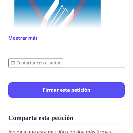
Mostrar más
Contactar con el autor
Firmar esta petición
Comparta esta petición
¡No al cambio!
Por más de 40 años nos nuestro
Ayuda a que esta petición consiga más firmas.
logotipo nos ha identificado, generación tras