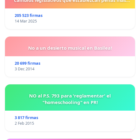
cambios legislativos que establezcan penas más
duras para los crímenes cometidos contra los
animales.
205 523 firmas
14 Mar 2025
No a un desierto musical en Basilea!
20 699 firmas
3 Dec 2014
NO al P.S. 793 para 'reglamentar' el
"homeschooling" en PR!
3 817 firmas
2 Feb 2015