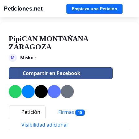
Peticiones.net
Empieza una Petición
PipiCAN MONTAÑANA
ZARAGOZA
Misko
·
M
Compartir en Facebook
Petición
Firmas
15
Visibilidad adicional