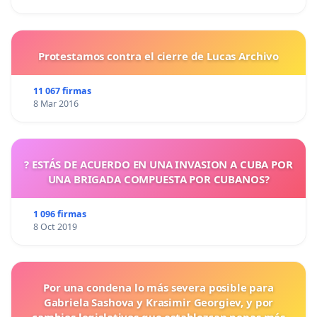
Protestamos contra el cierre de Lucas Archivo
11 067 firmas
8 Mar 2016
? ESTÁS DE ACUERDO EN UNA INVASION A CUBA POR
UNA BRIGADA COMPUESTA POR CUBANOS?
1 096 firmas
8 Oct 2019
Por una condena lo más severa posible para
Gabriela Sashova y Krasimir Georgiev, y por