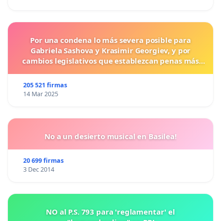
Por una condena lo más severa posible para
Gabriela Sashova y Krasimir Georgiev, y por
cambios legislativos que establezcan penas más
duras para los crímenes cometidos contra los
animales.
205 521 firmas
14 Mar 2025
No a un desierto musical en Basilea!
20 699 firmas
3 Dec 2014
NO al P.S. 793 para 'reglamentar' el