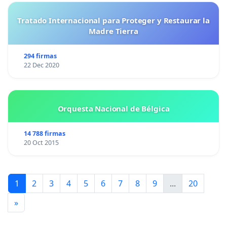
Tratado Internacional para Proteger y Restaurar la
Madre Tierra
294 firmas
22 Dec 2020
Orquesta Nacional de Bélgica
14 788 firmas
20 Oct 2015
1
2
3
4
5
6
7
8
9
...
20
»