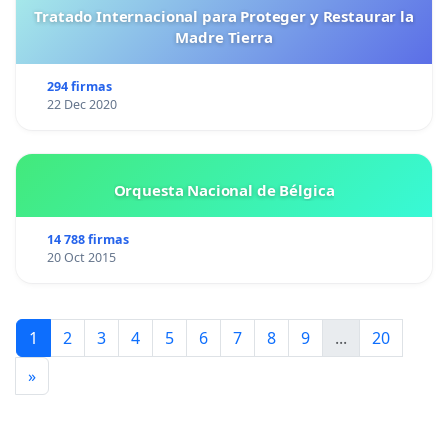
Tratado Internacional para Proteger y Restaurar la
Madre Tierra
294 firmas
22 Dec 2020
Orquesta Nacional de Bélgica
14 788 firmas
20 Oct 2015
1
2
3
4
5
6
7
8
9
...
20
»