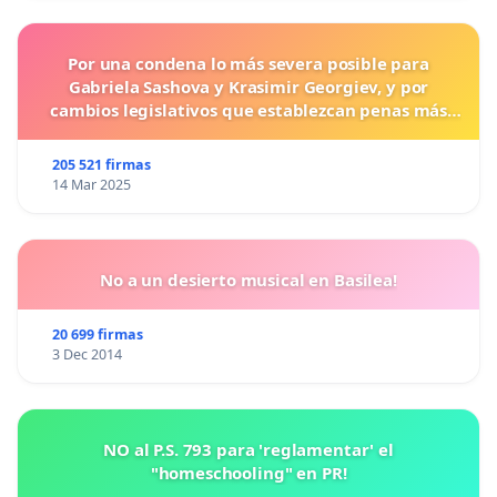
Por una condena lo más severa posible para
Gabriela Sashova y Krasimir Georgiev, y por
cambios legislativos que establezcan penas más
duras para los crímenes cometidos contra los
animales.
205 521 firmas
14 Mar 2025
No a un desierto musical en Basilea!
20 699 firmas
3 Dec 2014
NO al P.S. 793 para 'reglamentar' el
"homeschooling" en PR!