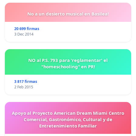
No a un desierto musical en Basilea!
20 699 firmas
3 Dec 2014
NO al P.S. 793 para 'reglamentar' el
"homeschooling" en PR!
3 817 firmas
2 Feb 2015
Apoyo al Proyecto American Dream Miami Centro
Comercial, Gastronómico, Cultural y de
Entretenimiento Familiar