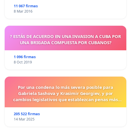
11 067 firmas
8 Mar 2016
? ESTÁS DE ACUERDO EN UNA INVASION A CUBA POR
UNA BRIGADA COMPUESTA POR CUBANOS?
1 096 firmas
8 Oct 2019
Por una condena lo más severa posible para
Gabriela Sashova y Krasimir Georgiev, y por
cambios legislativos que establezcan penas más
duras para los crímenes cometidos contra los
animales.
205 522 firmas
14 Mar 2025