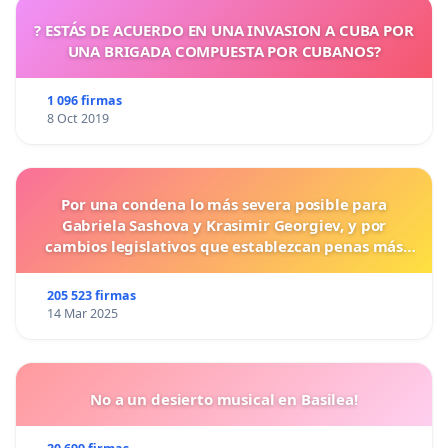
? ESTÁS DE ACUERDO EN UNA INVASION A CUBA POR
UNA BRIGADA COMPUESTA POR CUBANOS?
1 096 firmas
8 Oct 2019
Por una condena lo más severa posible para
Gabriela Sashova y Krasimir Georgiev, y por
cambios legislativos que establezcan penas más
duras para los crímenes cometidos contra los
animales.
205 523 firmas
14 Mar 2025
No a un desierto musical en Basilea!