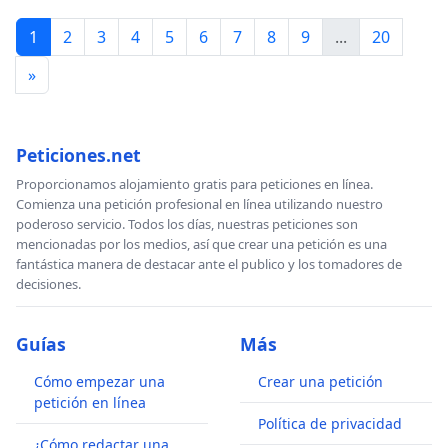
1
2
3
4
5
6
7
8
9
...
20
»
Peticiones.net
Proporcionamos alojamiento gratis para peticiones en línea.
Comienza una petición profesional en línea utilizando nuestro
poderoso servicio. Todos los días, nuestras peticiones son
mencionadas por los medios, así que crear una petición es una
fantástica manera de destacar ante el publico y los tomadores de
decisiones.
Guías
Más
Cómo empezar una
Crear una petición
petición en línea
Política de privacidad
¿Cómo redactar una