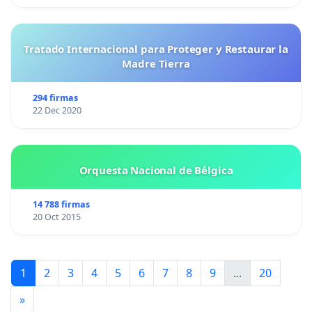
Tratado Internacional para Proteger y Restaurar la
Madre Tierra
294 firmas
22 Dec 2020
Orquesta Nacional de Bélgica
14 788 firmas
20 Oct 2015
1
2
3
4
5
6
7
8
9
...
20
»