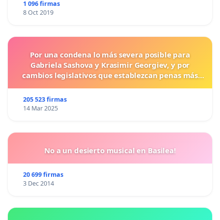
1 096 firmas
8 Oct 2019
Por una condena lo más severa posible para
Gabriela Sashova y Krasimir Georgiev, y por
cambios legislativos que establezcan penas más
duras para los crímenes cometidos contra los
animales.
205 523 firmas
14 Mar 2025
No a un desierto musical en Basilea!
20 699 firmas
3 Dec 2014