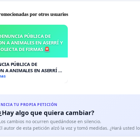
promocionadas por otros usuarios
DENUNCIA PÚBLICA DE
N A ANIMALES EN ASERRÍ Y
OLECTA DE FIRMAS 🚨
CIA PÚBLICA DE
N A ANIMALES EN ASERRÍ Y
A DE FIRMAS 🚨
mas
INICIA TU PROPIA PETICIÓN
¿Hay algo que quiera cambiar?
Los cambios no ocurren quedándose en silencio.
El autor de esta petición alzó la voz y tomó medidas. ¿Hará usted 