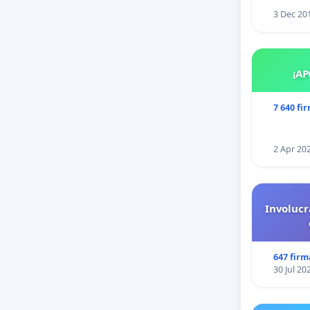
3 Dec 20
¡AP
7 640 fi
2 Apr 20
Involucr
647 firm
30 Jul 20