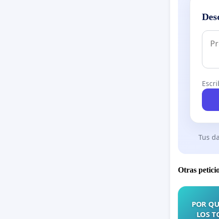
Des
Escri
Tus da
Otras petici
POR QU
LOS T