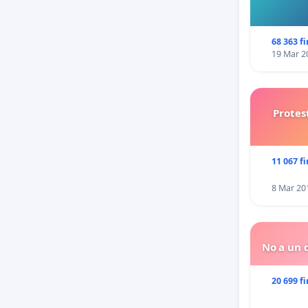
68 363 f
19 Mar 2
Protes
11 067 f
8 Mar 20
No a un d
20 699 f