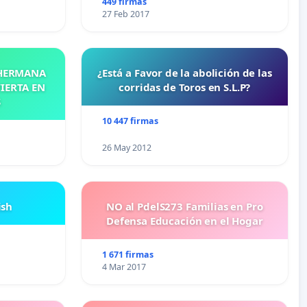
449 firmas
27 Feb 2017
 HERMANA
¿Está a Favor de la abolición de las
IERTA EN
corridas de Toros en S.L.P?
S
10 447 firmas
26 May 2012
ish
NO al PdelS273 Familias en Pro
Defensa Educación en el Hogar
1 671 firmas
4 Mar 2017