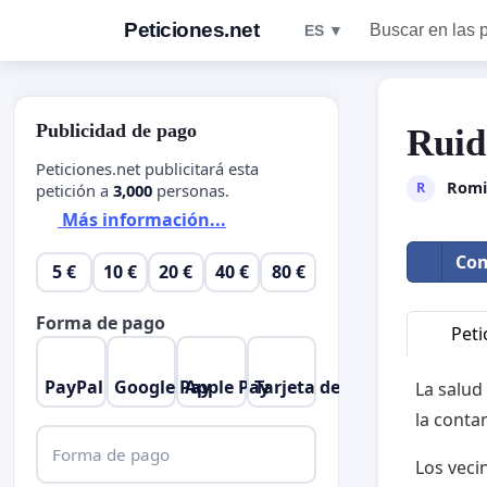
Peticiones.net
Buscar en las 
ES ▼
Publicidad de pago
Ruid
Peticiones.net publicitará esta
Romi
R
petición a
3,000
personas.
Más información...
Com
5 €
10 €
20 €
40 €
80 €
Forma de pago
Peti
PayPal
Google Pay
Apple Pay
Tarjeta de crédito
La salud
la conta
Forma de pago
Los veci