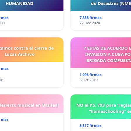
HUMANIDAD
de Desastres (NM
irmas
7 858 firmas
011
27 Dec 2020
tamos contra el cierre de
? ESTÁS DE ACUERDO 
Lucas Archivo
INVASION A CUBA P
BRIGADA COMPUEST
CUBANOS?
irmas
1 096 firmas
16
8 Oct 2019
esierto musical en Basilea!
NO al P.S. 793 para 'regl
"homeschooling" e
irmas
3 817 firmas