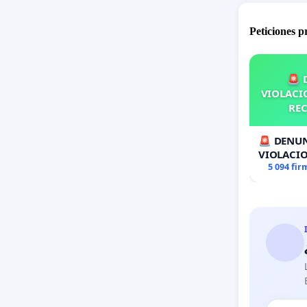
Peticiones 
🚨 
VIOLACIO
REC
🚨 DENUN
VIOLACIO
RECOLECT
5 094 fir