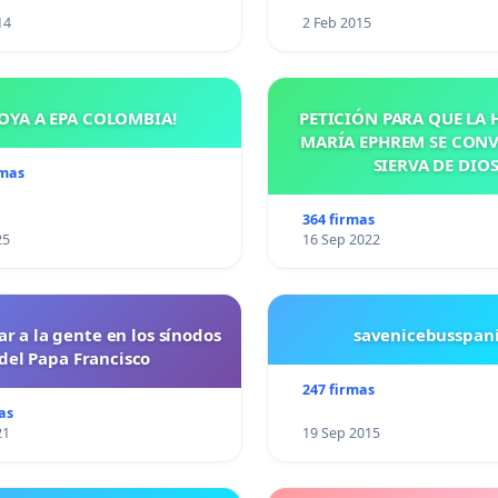
14
2 Feb 2015
OYA A EPA COLOMBIA!
PETICIÓN PARA QUE LA
MARÍA EPHREM SE CONV
SIERVA DE DIO
rmas
364 firmas
25
16 Sep 2022
ar a la gente en los sínodos
savenicebusspan
del Papa Francisco
247 firmas
as
21
19 Sep 2015