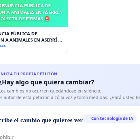
DENUNCIA PÚBLICA DE
N A ANIMALES EN ASERRÍ Y
OLECTA DE FIRMAS 🚨
CIA PÚBLICA DE
N A ANIMALES EN ASERRÍ Y
A DE FIRMAS 🚨
mas
INICIA TU PROPIA PETICIÓN
¿Hay algo que quiera cambiar?
Los cambios no ocurren quedándose en silencio.
El autor de esta petición alzó la voz y tomó medidas. ¿Hará usted 
Con tecnología de IA
cribe el cambio que quieres ver