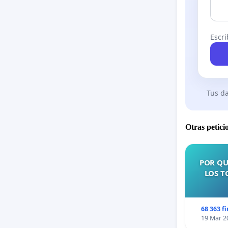
Escri
Tus da
Otras petici
POR QU
LOS T
68 363 f
19 Mar 2