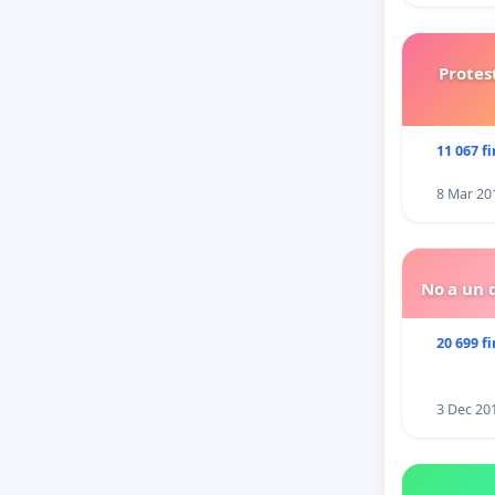
Protes
11 067 f
8 Mar 20
No a un d
20 699 f
3 Dec 20