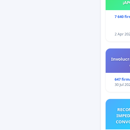
¡AP
7 640 fi
2 Apr 20
Involucr
647 firm
30 Jul 20
RECO
IMPED
CONVO