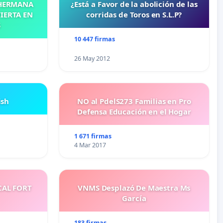
 HERMANA
¿Está a Favor de la abolición de las
IERTA EN
corridas de Toros en S.L.P?
S
10 447 firmas
26 May 2012
ish
NO al PdelS273 Familias en Pro
Defensa Educación en el Hogar
1 671 firmas
4 Mar 2017
CAL FORT
VNMS Desplazó De Maestra Ms
García
183 firmas