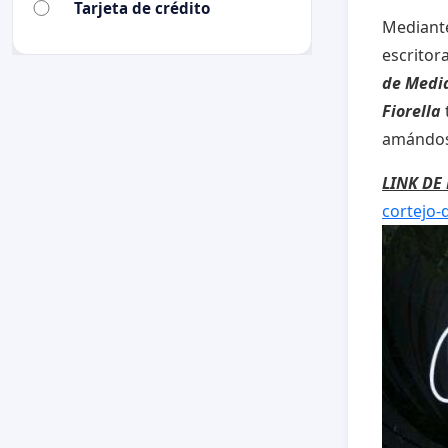
Tarjeta de crédito
Mediante
escritor
de Medi
Fiorella
amándos
LINK DE 
cortejo