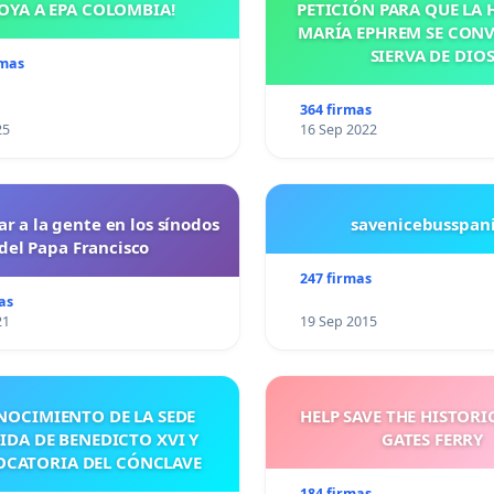
OYA A EPA COLOMBIA!
PETICIÓN PARA QUE LA
MARÍA EPHREM SE CONV
SIERVA DE DIO
rmas
364 firmas
25
16 Sep 2022
ar a la gente en los sínodos
savenicebusspan
del Papa Francisco
247 firmas
as
21
19 Sep 2015
NOCIMIENTO DE LA SEDE
HELP SAVE THE HISTORI
IDA DE BENEDICTO XVI Y
GATES FERRY
CATORIA DEL CÓNCLAVE
184 firmas