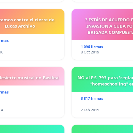
tamos contra el cierre de
? ESTÁS DE ACUERDO 
Lucas Archivo
INVASION A CUBA P
BRIGADA COMPUEST
CUBANOS?
irmas
1 096 firmas
16
8 Oct 2019
esierto musical en Basilea!
NO al P.S. 793 para 'regl
"homeschooling" e
irmas
3 817 firmas
14
2 Feb 2015