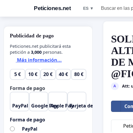
Peticiones.net
Buscar en las 
ES ▼
Publicidad de pago
SOL
Peticiones.net publicitará esta
ALT
petición a
3,000
personas.
DE 
Más información...
@FI
5 €
10 €
20 €
40 €
80 €
Att:
A
Forma de pago
PayPal
Google Pay
Apple Pay
Tarjeta de crédito
Com
Forma de pago
Peti
PayPal