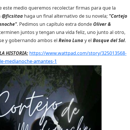
 este medio queremos recolectar firmas para que la
a
@ficsitaa
haga un final alternativo de su novela;
"Cortejo
anoche"
. Pedimos un capítulo extra donde
Oliver &
terminen juntos y tengan una vida feliz, uno junto al otro,
e y gobernando ambos el
Reino Luna
y el
Bosque del Sol
.
LA HISTORIA:
https://www.wattpad.com/story/325013568-
-de-medianoche-amantes-1