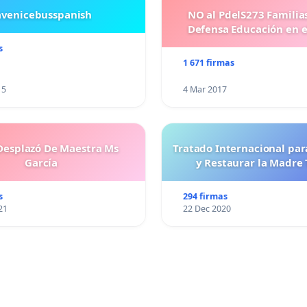
avenicebusspanish
NO al PdelS273 Familia
Defensa Educación en e
s
1 671 firmas
15
4 Mar 2017
esplazó De Maestra Ms
Tratado Internacional par
García
y Restaurar la Madre 
s
294 firmas
21
22 Dec 2020