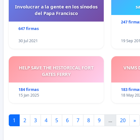
Involucrar a la gente en los sínodos
s
del Papa Francisco
247 firma
647 firmas
30 Jul 2021
19 Sep 20
HELP SAVE THE HISTORICAL FORT
VNMS D
GATES FERRY
184 firmas
183 firma
15 Jan 2025
18 May 20
1
2
3
4
5
6
7
8
9
...
20
»