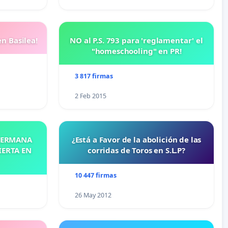
n Basilea!
NO al P.S. 793 para 'reglamentar' el
"homeschooling" en PR!
3 817 firmas
2 Feb 2015
 HERMANA
¿Está a Favor de la abolición de las
IERTA EN
corridas de Toros en S.L.P?
10 447 firmas
26 May 2012