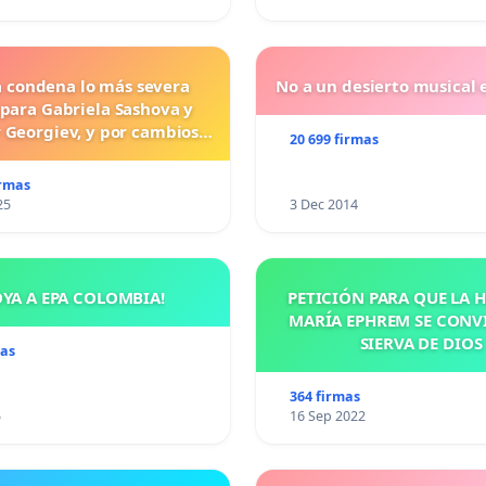
a condena lo más severa
No a un desierto musical e
 para Gabriela Sashova y
 Georgiev, y por cambios
20 699 firmas
vos que establezcan penas
uras para los crímenes
irmas
os contra los animales.
25
3 Dec 2014
OYA A EPA COLOMBIA!
PETICIÓN PARA QUE LA
MARÍA EPHREM SE CONV
SIERVA DE DIOS
mas
364 firmas
5
16 Sep 2022