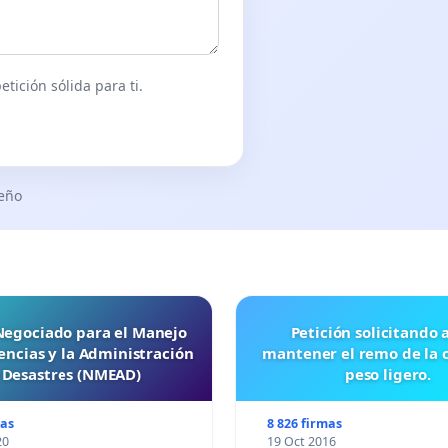
tición sólida para ti.
seño
 Negociado para el Manejo
Petición solicitando a FISA
ncias y la Administración
mantener el remo de la 
 Desastres (NMEAD)
peso ligero.
mas
8 826 firmas
20
19 Oct 2016