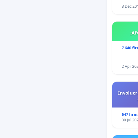
3 Dec 20
¡AP
7 640 fi
2 Apr 20
Involucr
647 firm
30 Jul 20