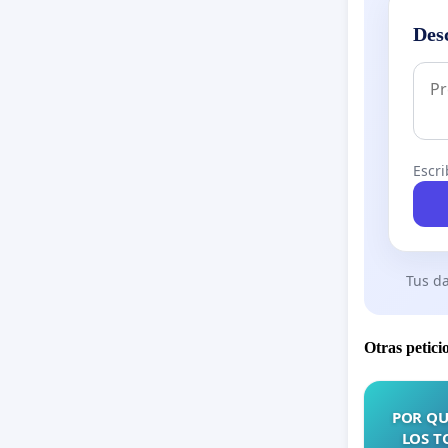
Des
Escri
Tus da
Otras petici
POR QU
LOS T