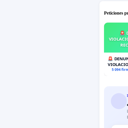
Peticiones 
🚨 
VIOLACIO
REC
🚨 DENUN
VIOLACIO
RECOLECT
5 094 fir