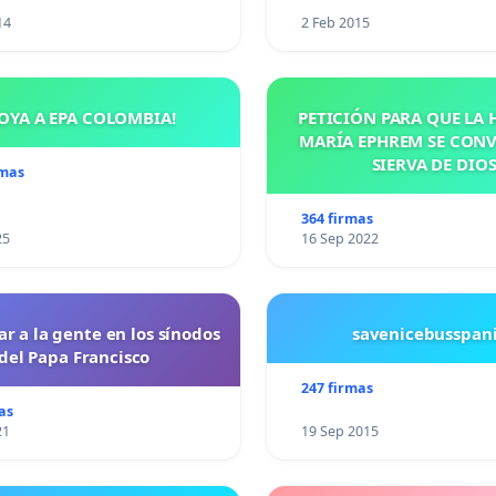
14
2 Feb 2015
OYA A EPA COLOMBIA!
PETICIÓN PARA QUE LA
MARÍA EPHREM SE CONV
SIERVA DE DIO
rmas
364 firmas
25
16 Sep 2022
ar a la gente en los sínodos
savenicebusspan
del Papa Francisco
247 firmas
as
21
19 Sep 2015