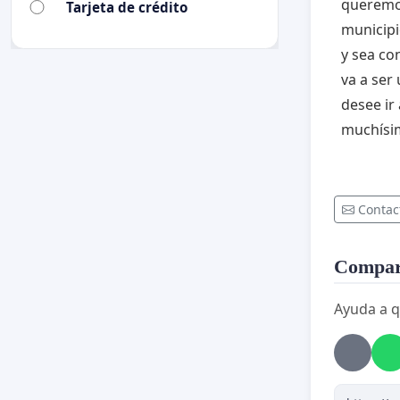
queremos
Tarjeta de crédito
municipi
y sea co
va a ser
desee ir
muchísi
Contac
Compart
Ayuda a q