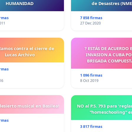
HUMANIDAD
de Desastres (NM
irmas
7 858 firmas
011
27 Dec 2020
tamos contra el cierre de
? ESTÁS DE ACUERDO 
Lucas Archivo
INVASION A CUBA P
BRIGADA COMPUEST
CUBANOS?
irmas
1 096 firmas
16
8 Oct 2019
esierto musical en Basilea!
NO al P.S. 793 para 'regl
"homeschooling" e
irmas
3 817 firmas