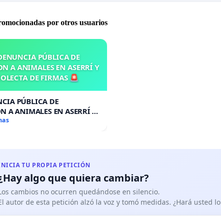
promocionadas por otros usuarios
DENUNCIA PÚBLICA DE
N A ANIMALES EN ASERRÍ Y
OLECTA DE FIRMAS 🚨
CIA PÚBLICA DE
N A ANIMALES EN ASERRÍ Y
A DE FIRMAS 🚨
mas
INICIA TU PROPIA PETICIÓN
¿Hay algo que quiera cambiar?
Los cambios no ocurren quedándose en silencio.
El autor de esta petición alzó la voz y tomó medidas. ¿Hará usted 