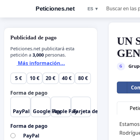
Peticiones.net
Buscar en las 
ES ▼
Publicidad de pago
UN 
Peticiones.net publicitará esta
GEN
petición a
3,000
personas.
Más información...
Grup
G
5 €
10 €
20 €
40 €
80 €
Com
Forma de pago
Peti
PayPal
Google Pay
Apple Pay
Tarjeta de crédito
Estamos 
Forma de pago
Rodrígue
PayPal