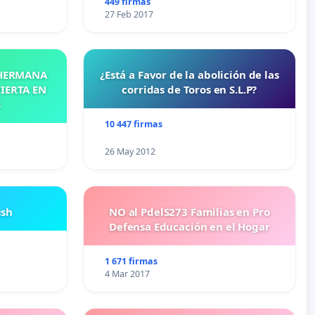
449 firmas
27 Feb 2017
 HERMANA
¿Está a Favor de la abolición de las
IERTA EN
corridas de Toros en S.L.P?
S
10 447 firmas
26 May 2012
ish
NO al PdelS273 Familias en Pro
Defensa Educación en el Hogar
1 671 firmas
4 Mar 2017