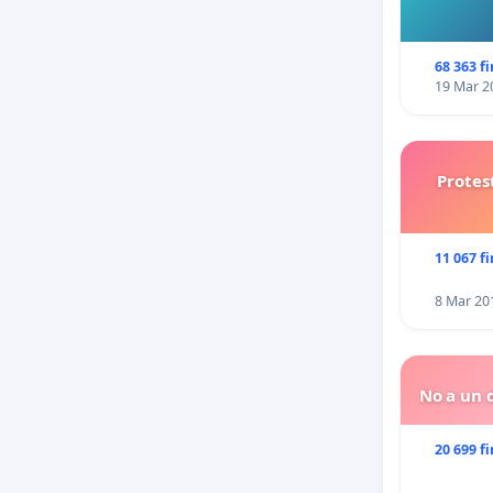
68 363 f
19 Mar 2
Protes
11 067 f
8 Mar 20
No a un d
20 699 f