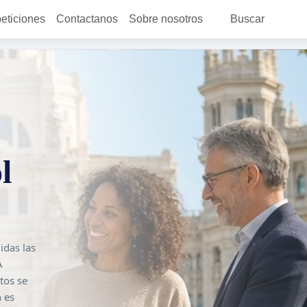
peticiones
Contactanos
Sobre nosotros
Buscar
l
idas las
A
tos se
n es