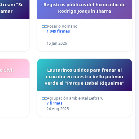
Stream "Se
Registros públicos del homicidio de
inamar
Rodrigo Joaquín Ibarra
Rosario Romano
1 049 firmas
15 Jan 2026
 Civil
Lautarinos unidos para frenar el
ecocidio en nuestro bello pulmón
verde el “Parque Isabel Riquelme”
Agrupación ambiental Leftraru
7 firmas
24 Aug 2025