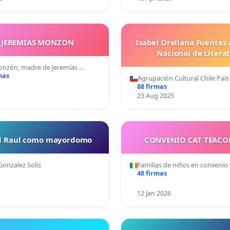
Y JEREMIAS MONZON
Isabel Orellana Fuentes 
Nacional de Litera
nzón, madre de Jeremías …
mas
Agrupación Cultural Chile Paí
88 firmas
23 Aug 2025
ud Raul como mayordomo
CONVENIO CAT TEAC
Gonzalez Solis
Familias de niños en convenio
48 firmas
12 Jan 2026