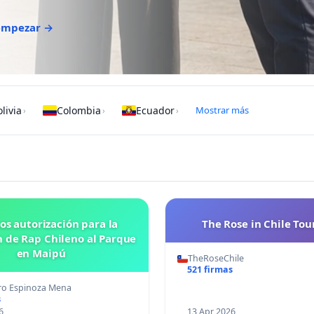
 empezar →
livia
Colombia
Ecuador
Mostrar más
›
›
›
os autorización para la
The Rose in Chile Tou
n de Rap Chileno al Parque
en Maipú
TheRoseChile
521 firmas
ro Espinoza Mena
s
6
13 Apr 2026