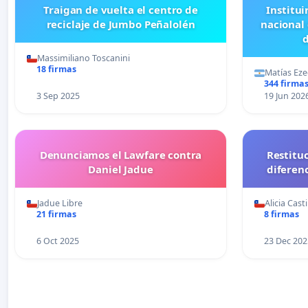
Traigan de vuelta el centro de
Institui
reciclaje de Jumbo Peñalolén
nacional
d
Massimiliano Toscanini
18 firmas
Matías Eze
344 firma
3 Sep 2025
19 Jun 202
Denunciamos el Lawfare contra
Restitu
Daniel Jadue
diferen
Jadue Libre
Alicia Cast
21 firmas
8 firmas
6 Oct 2025
23 Dec 202