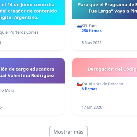
r el 14 de Junio como día
Para que el Programa de 
 del creador de contenido
Fue Larga" vaya a P
igital Argentino.
SFL Fans
250 firmas
quiel Porteros Correa
s
6
8 Nov 2025
ción de cargo educadora
Derogación del Código
cial Valentina Rodríguez
Estudiante de Derecho
8 firmas
illo Mora
5
17 Jun 2026
Mostrar más