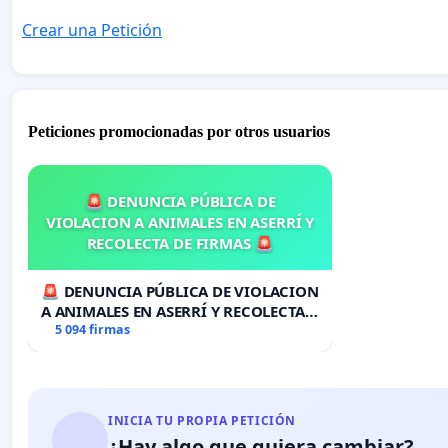
Crear una Petición
Peticiones promocionadas por otros usuarios
🚨 DENUNCIA PÚBLICA DE
VIOLACION A ANIMALES EN ASERRÍ Y
RECOLECTA DE FIRMAS 🚨
🚨 DENUNCIA PÚBLICA DE VIOLACION
A ANIMALES EN ASERRÍ Y RECOLECTA
DE FIRMAS 🚨
5 094 firmas
INICIA TU PROPIA PETICIÓN
¿Hay algo que quiera cambiar?