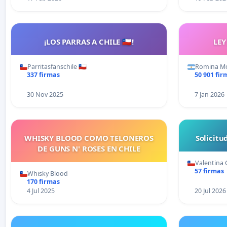
¡LOS PARRAS A CHILE 🇨🇱!
LE
Parritasfanschile 🇨🇱
Romina Mo
337 firmas
50 901 fir
30 Nov 2025
7 Jan 2026
WHISKY BLOOD COMO TELONEROS
Solicit
DE GUNS N' ROSES EN CHILE
Valentina 
57 firmas
Whisky Blood
170 firmas
4 Jul 2025
20 Jul 2026