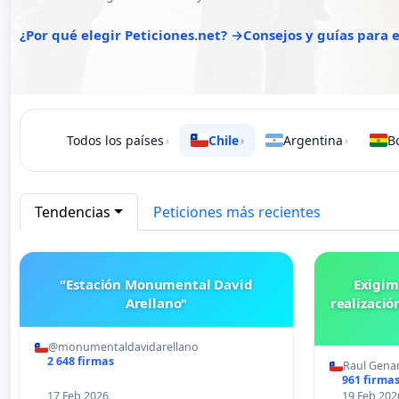
¿Por qué elegir Peticiones.net? →
Consejos y guías para
Todos los países
Chile
Argentina
Bo
›
›
›
Tendencias
Peticiones más recientes
"Estación Monumental David
Exigim
Arellano"
realizació
@monumentaldavidarellano
2 648 firmas
Raul Gena
961 firma
17 Feb 2026
19 Feb 202