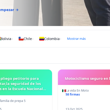
 empezar →
Bolivia
Chile
Colombia
Mostrar más
›
›
›
 pliego petitorio para
Motociclismo seguro en 
ar,la seguridad de los
 en la Escuela Nacional
La vida En Moto
eparatoria #5 JOSE
58 firmas
VASCONCELOSN
familia de prepa 5
5
13 Oct 2025