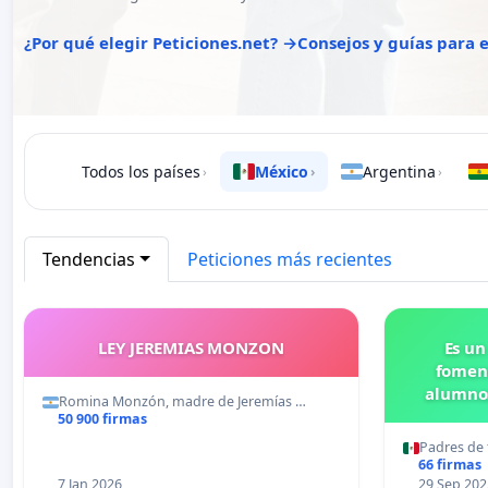
¿Por qué elegir Peticiones.net? →
Consejos y guías para
Todos los países
México
Argentina
›
›
›
Tendencias
Peticiones más recientes
LEY JEREMIAS MONZON
Es un
foment
alumnos
Romina Monzón, madre de Jeremías …
Pr
50 900 firmas
Padres de 
66 firmas
7 Jan 2026
29 Sep 202