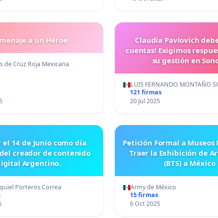
menaje a un Héroe
Claudia Pavlovich debe
cuentas! Exigimos respue
su gestión en Son
s de Cruz Roja Mexicana
LUIS FERNANDO MONTAÑO S
121 firmas
5
20 Jul 2025
r el 14 de Junio como día
Petición Formal a Museos
 del creador de contenido
Traer la Exhibición de A
igital Argentino.
(BTS) a México
quiel Porteros Correa
Army de México
s
15 firmas
6
6 Oct 2025