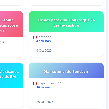
 rendir
Firmas para que TIMØ saque YA
stas sobre
divino castigo
ora
Karitoooo
47 firmas
OTO
9 Oct 2025
 Mexicanos:
Día nacional de Bendecir.
rte de RM
Proyecto Juan 3.16
16 firmas
25 Oct 2025