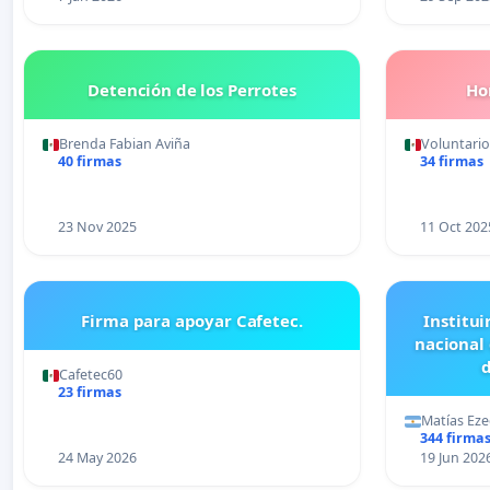
Detención de los Perrotes
Ho
Brenda Fabian Aviña
Voluntario
40 firmas
34 firmas
23 Nov 2025
11 Oct 202
Firma para apoyar Cafetec.
Institui
nacional
d
Cafetec60
23 firmas
Matías Eze
344 firma
24 May 2026
19 Jun 202