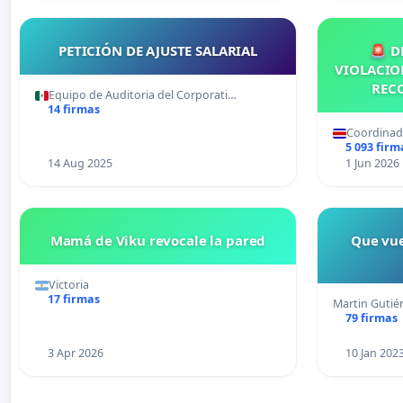
PETICIÓN DE AJUSTE SALARIAL
🚨 D
VIOLACION
RECO
Equipo de Auditoria del Corporati…
14 firmas
Coordinado
5 093 firm
14 Aug 2025
1 Jun 2026
Mamá de Viku revocale la pared
Que vue
Victoria
17 firmas
Martin Gutié
79 firmas
3 Apr 2026
10 Jan 202