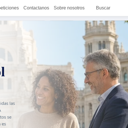
peticiones
Contactanos
Sobre nosotros
Buscar
l
idas las
A
tos se
n es