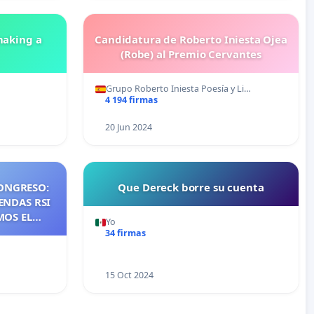
making a
Candidatura de Roberto Iniesta Ojea
(Robe) al Premio Cervantes
Grupo Roberto Iniesta Poesía y Li…
4 194 firmas
20 Jun 2024
ONGRESO:
Que Dereck borre su cuenta
ENDAS RSI
MOS EL
Yo
NTES DE
34 firmas
NOS DE
S DE QUE
15 Oct 2024