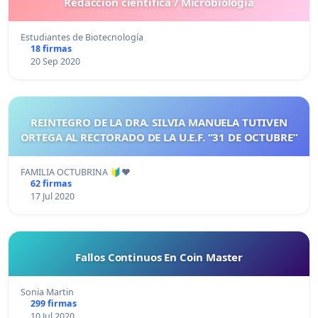
Redacción científica / Microbiología
Estudiantes de Biotecnología
18 firmas
20 Sep 2020
REINTEGRO DE LA DRA. SILVIA MANUELA TUTIVEN
ORTEGA AL RECTORADO DE LA U.E.F. “31 DE OCTUBRE”
FAMILIA OCTUBRINA 🔰❤️
62 firmas
17 Jul 2020
Fallos Continuos En Coin Master
Sonia Martin
299 firmas
10 Jul 2020