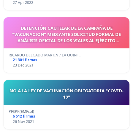
27 Apr 2022
DETENCIÓN CAUTELAR DE LA CAMPAÑA DE
"VACUNACION" MEDIANTE SOLICITUD FORMAL DE
ANÁLISIS OFICIAL DE LOS VIALES AL EJÉRCITO
ESPAÑOL
RICARDO DELGADO MARTÍN / LA QUINT…
21 301 firmas
23 Dec 2021
NO A LA LEY DE VACUNACIÓN OBLIGATORIA "COVID-
19"
PFSPK(EMFcol)
6 512 firmas
26 Nov 2021