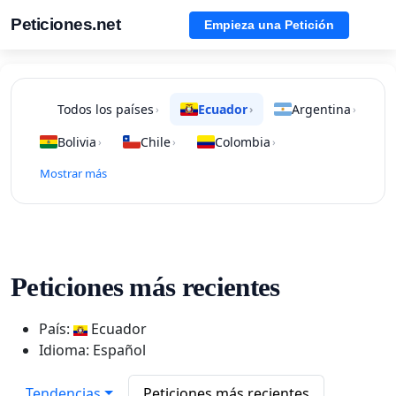
Peticiones.net
Empieza una Petición
Todos los países
Ecuador
Argentina
›
›
›
Bolivia
Chile
Colombia
›
›
›
Mostrar más
Peticiones más recientes
País:
Ecuador
Idioma: Español
Tendencias
Peticiones más recientes